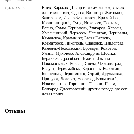
Доставка в
Киев
,
Харьков
,
Днепр или самовывоз
,
Львов
или самовывоз
,
Одесса
,
Винница
,
Житомир
,
Запорожье
,
Ивано-Франковск
,
Кривой Рог
,
Кропивницкий
,
Луцк
,
Николаев
,
Полтава
,
Ровно
,
Сумы
,
Тернополь
,
Ужгород
,
Херсон
,
Хмельницкий
,
Черкассы
,
Чернигов
,
Черновцы
,
Каменское
,
Кременчуг
,
Белая Церковь
,
Краматорск
,
Никополь
,
Славянск
,
Павлоград
,
Каменец-Подольский
,
Бровары
,
Конотоп
,
Умань
,
Мукачево
,
Александрия
,
Шостка
,
Бердичев
,
Дрогобыч
,
Нежин
,
Измаил
,
Новомосковск
,
Ковель
,
Смела
,
Червоноград
,
Калуш
,
Первомайськ
,
Коростень
,
Коломыя
,
Борисполь
,
Черноморск
,
Стрый
,
Дружковка
,
Прилуки
,
Лозовая
,
Новоград-Волынский
,
Нововолынск
,
Горишние Плавни
,
Изюм
,
Белгород-Днестровский
,
другие города где есть
новая почта
Отзывы