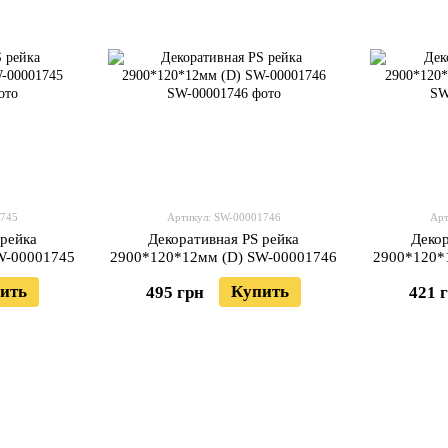
1745
Артикул: SW-00001746
Арт
 рейка
Декоративная PS рейка
Декор
W-00001745
2900*120*12мм (D) SW-00001746
2900*120*
ить
Купить
495 грн
421 