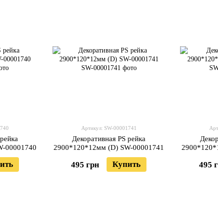
1740
Артикул: SW-00001741
Арт
 рейка
Декоративная PS рейка
Декор
W-00001740
2900*120*12мм (D) SW-00001741
2900*120*
ить
Купить
495 грн
495 