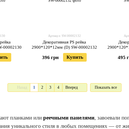
2130
Артикул: SW-00002132
Арт
 рейка
Декоративная PS рейка
Декор
W-00002130
2900*120*12мм (D) SW-00002132
2900*120*
ить
Купить
396 грн
495 
Назад
1
2
3
4
Вперед
Показать все
вают планками или
реечными панелями
, завоевали п
здания уникального стиля в любых помещениях — от ж