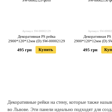
Артикул: SW-00002129
Артикул: SW-0000
Декоративная PS рейка
Декоративная PS
2900*120*12мм (D) SW-00002129
2900*120*12мм (D) S
Купить
Куп
495 грн
495 грн
Декоративные рейки на стену, которые также назы
во Львове. Эти панели идеально подходят для со