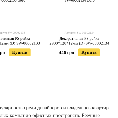
икул: SW-00002133
Артикул: SW-00002134
ативная PS рейка
Декоративная PS рейка
12мм (D) SW-00002133
2900*120*12мм (D) SW-00002134
Купить
Купить
грн
446 грн
опулярность среди дизайнеров и владельцев квартир
илых комнат до офисных пространств. Реечные