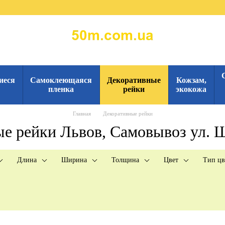
иеся
Самоклеющаяся
Декоративные
Кожзам,
пленка
рейки
экокожа
Главная
Декоративные рейки
е рейки Львов, Самовывоз ул. 
Длина
Ширина
Толщина
Цвет
Тип цв