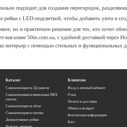
еально подходят для создания перегородок, разделяю
е рейки с LED-подсветкой, чтобы добавить уюта и соз
вое, но и практичное решение для тех, кто хочет обно
ет-магазине 50m.com.ua, с удобной доставкой через Но
аш интерьер с помощью стильных и функциональных де
Каталог
Клиентам
Самоклеющиеся 3Д панели
Вход в личный кабинет
Самоклеющаяся виниловая ПВХ
О нас
плитка
Оплата и доставка
Самоклеющиеся обои
Обмен и возврат
Самоклеющаяся пленка
Контактная информация
Декоративные рейки
Блог
Кожзам, экокожа