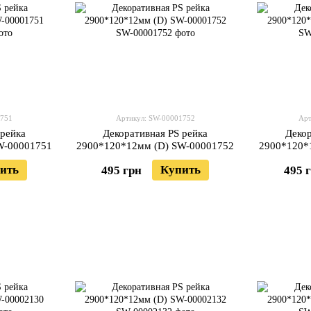
1751
Артикул: SW-00001752
Арт
 рейка
Декоративная PS рейка
Декор
W-00001751
2900*120*12мм (D) SW-00001752
2900*120*
ить
Купить
495 грн
495 