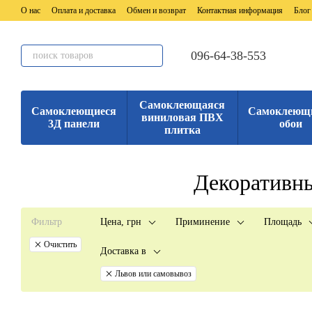
Перейти к основному контенту
О нас
Оплата и доставка
Обмен и возврат
Контактная информация
Блог
096-64-38-553
Самоклеющаяся
Самоклеющиеся
Самоклеющ
виниловая ПВХ
3Д панели
обои
плитка
Декоративны
Фильтр
Цена, грн
Приминение
Площадь
Очистить
Доставка в
Львов или самовывоз