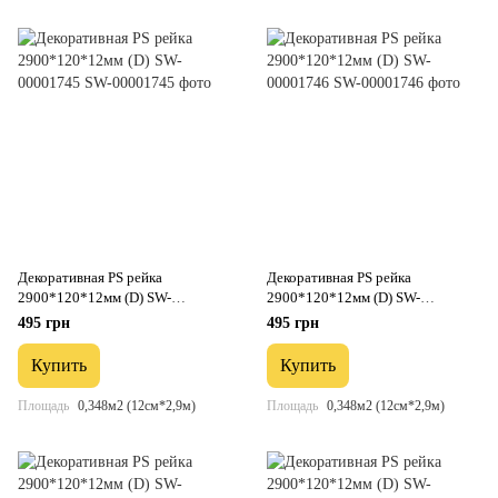
Декоративная PS рейка
Декоративная PS рейка
2900*120*12мм (D) SW-
2900*120*12мм (D) SW-
00001745
00001746
495 грн
495 грн
Купить
Купить
Площадь
0,348м2 (12см*2,9м)
Площадь
0,348м2 (12см*2,9м)