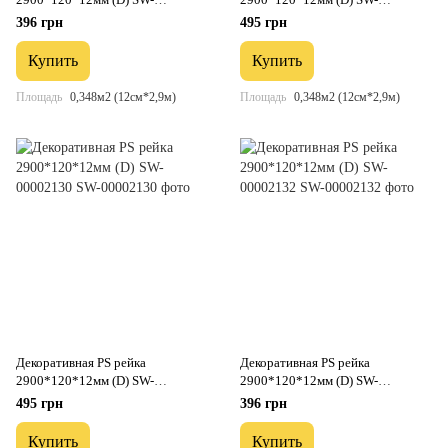
00002128
00002129
396 грн
495 грн
Купить
Купить
Площадь
0,348м2 (12см*2,9м)
Площадь
0,348м2 (12см*2,9м)
Декоративная PS рейка
Декоративная PS рейка
2900*120*12мм (D) SW-
2900*120*12мм (D) SW-
00002130
00002132
495 грн
396 грн
Купить
Купить