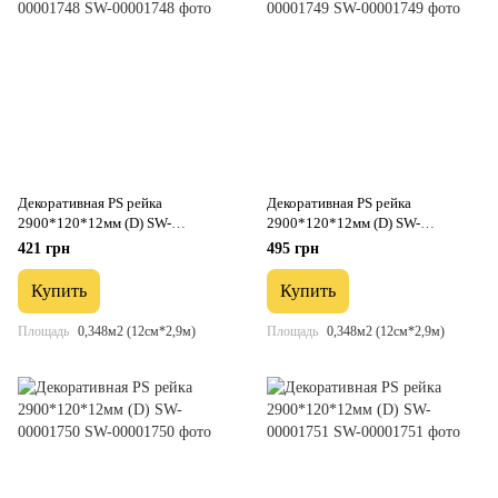
Декоративная PS рейка
Декоративная PS рейка
2900*120*12мм (D) SW-
2900*120*12мм (D) SW-
00001748
00001749
421 грн
495 грн
Купить
Купить
Площадь
0,348м2 (12см*2,9м)
Площадь
0,348м2 (12см*2,9м)