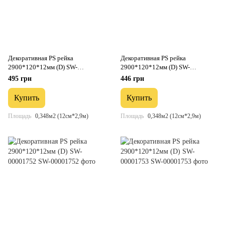
Декоративная PS рейка
Декоративная PS рейка
2900*120*12мм (D) SW-
2900*120*12мм (D) SW-
00001750
00001751
495 грн
446 грн
Купить
Купить
Площадь
0,348м2 (12см*2,9м)
Площадь
0,348м2 (12см*2,9м)