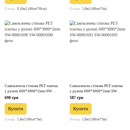
Площа
0,18м2 (60см*30см)
Площа
1,8м2 (60см*3м)
Самоклеюча стінова PET плитка
Самоклеюча стінова PET плитка
у рулоні 600*3000*2mm SW-
у рулоні 600*3000*2mm SW-
00001690
00001691
690 грн
587 грн
Купити
Купити
Площа
1,8м2 (60см*3м)
Площа
1,8м2 (60см*3м)