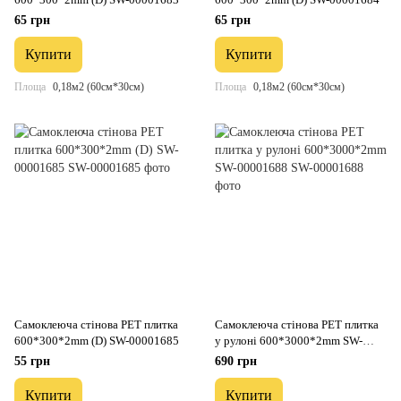
65 грн
65 грн
Купити
Купити
Площа
0,18м2 (60см*30см)
Площа
0,18м2 (60см*30см)
Самоклеюча стінова PET плитка
Самоклеюча стінова PET плитка
600*300*2mm (D) SW-00001685
у рулоні 600*3000*2mm SW-
00001688
55 грн
690 грн
Купити
Купити