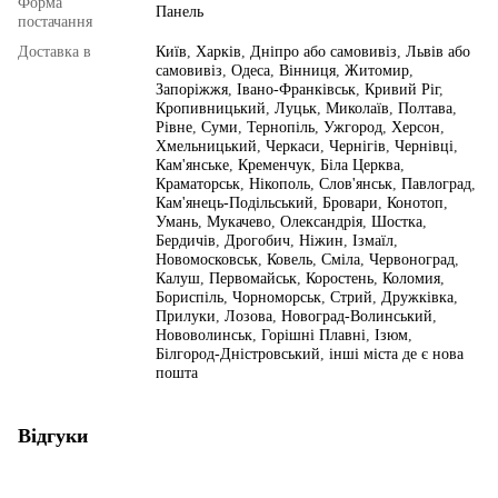
Форма
Панель
постачання
Доставка в
Київ
,
Харків
,
Дніпро або самовивіз
,
Львів або
самовивіз
,
Одеса
,
Вінниця
,
Житомир
,
Запоріжжя
,
Івано-Франківськ
,
Кривий Ріг
,
Кропивницький
,
Луцьк
,
Миколаїв
,
Полтава
,
Рівне
,
Суми
,
Тернопіль
,
Ужгород
,
Херсон
,
Хмельницький
,
Черкаси
,
Чернігів
,
Чернівці
,
Кам'янське
,
Кременчук
,
Біла Церква
,
Краматорськ
,
Нікополь
,
Слов'янськ
,
Павлоград
,
Кам'янець-Подільський
,
Бровари
,
Конотоп
,
Умань
,
Мукачево
,
Олександрія
,
Шостка
,
Бердичів
,
Дрогобич
,
Ніжин
,
Ізмаїл
,
Новомосковськ
,
Ковель
,
Сміла
,
Червоноград
,
Калуш
,
Первомайськ
,
Коростень
,
Коломия
,
Бориспіль
,
Чорноморськ
,
Стрий
,
Дружківка
,
Прилуки
,
Лозова
,
Новоград-Волинський
,
Нововолинськ
,
Горішні Плавні
,
Ізюм
,
Білгород-Дністровський
,
інші міста де є нова
пошта
Відгуки