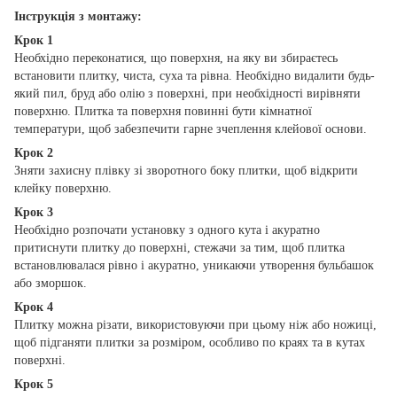
Інструкція з монтажу:
Крок 1
Необхідно переконатися, що поверхня, на яку ви збираєтесь
встановити плитку, чиста, суха та рівна. Необхідно видалити будь-
який пил, бруд або олію з поверхні, при необхідності вирівняти
поверхню. Плитка та поверхня повинні бути кімнатної
температури, щоб забезпечити гарне зчеплення клейової основи.
Крок 2
Зняти захисну плівку зі зворотного боку плитки, щоб відкрити
клейку поверхню.
Крок 3
Необхідно розпочати установку з одного кута і акуратно
притиснути плитку до поверхні, стежачи за тим, щоб плитка
встановлювалася рівно і акуратно, уникаючи утворення бульбашок
або зморшок.
Крок 4
Плитку можна різати, використовуючи при цьому ніж або ножиці,
щоб підганяти плитки за розміром, особливо по краях та в кутах
поверхні.
Крок 5