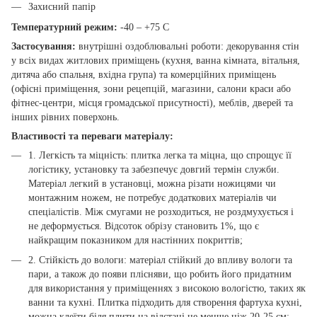
Захисний папір
Температурний режим:
-40 – +75 С
Застосування:
внутрішні оздоблювальні роботи: декорування стін
у всіх видах житлових приміщень (кухня, ванна кімната, вітальня,
дитяча або спальня, вхідна група) та комерційних приміщень
(офісні приміщення, зони рецепцій, магазини, салони краси або
фітнес-центри, місця громадської присутності), меблів, дверей та
інших рівних поверхонь.
Властивості та переваги матеріалу:
1. Легкість та міцність: плитка легка та міцна, що спрощує її
логістику, установку та забезпечує довгий термін служби.
Матеріал легкий в установці, можна різати ножицями чи
монтажним ножем, не потребує додаткових матеріалів чи
спеціалістів. Між смугами не розходиться, не роздмухується і
не деформується. Відсоток обрізу становить 1%, що є
найкращим показником для настінних покриттів;
2. Стійкість до вологи: матеріал стійкий до впливу вологи та
пари, а також до появи плісняви, що робить його придатним
для використання у приміщеннях з високою вологістю, таких як
ванни та кухні. Плитка підходить для створення фартуха кухні,
можна клеїти біля плити на відстані не менше ніж 20-25 см;