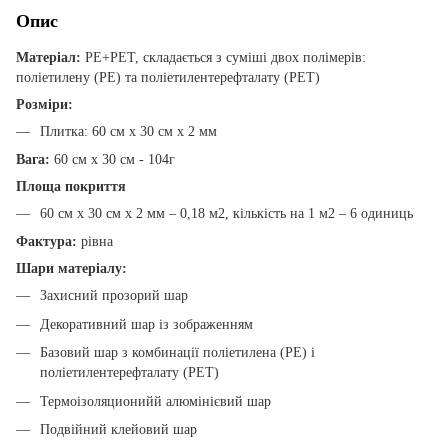
Опис
Матеріал:
PE+PET, складається з суміші двох полімерів:
поліетилену (PE) та поліетилентерефталату (PET)
Розміри:
Плитка: 60 см х 30 см х 2 мм
Вага:
60 см х 30 см - 104г
Площа покриття
60 см х 30 см х 2 мм – 0,18 м2, кількість на 1 м2 – 6 одиниць
Фактура:
рівна
Шари матеріалу:
Захисний прозорий шар
Декоративний шар із зображенням
Базовий шар з комбинації поліетилена (PE) і
поліетилентерефталату (PET)
Термоізоляционийй алюмінієвий шар
Подвійний клейовий шар