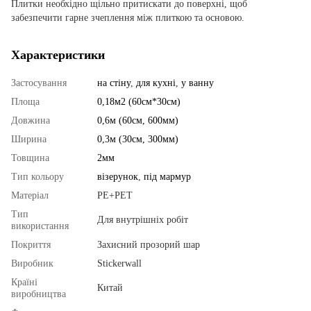
Плитки необхідно щільно притискати до поверхні, щоб
забезпечити гарне зчеплення між плиткою та основою.
Характеристики
Застосування
на стіну
,
для кухні
,
у ванну
Площа
0,18м2 (60см*30см)
Довжина
0,6м (60см, 600мм)
Ширина
0,3м (30см, 300мм)
Товщина
2мм
Тип кольору
візерунок
,
під мармур
Матеріал
PE+PET
Тип
Для внутрішніх робіт
використання
Покриття
Захисний прозорий шар
Виробник
Stickerwall
Країні
Китай
виробництва