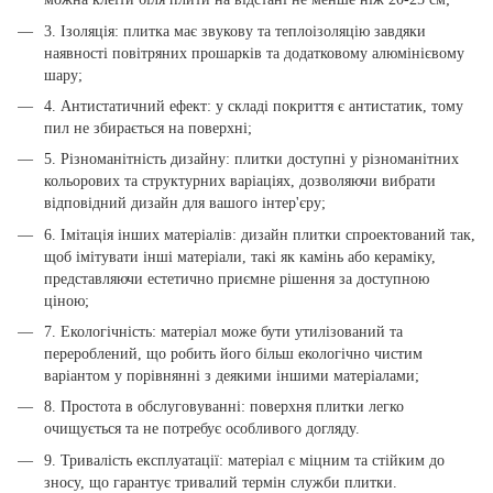
3. Ізоляція: плитка має звукову та теплоізоляцію завдяки
наявності повітряних прошарків та додатковому алюмінієвому
шару;
4. Антистатичний ефект: у складі покриття є антистатик, тому
пил не збирається на поверхні;
5. Різноманітність дизайну: плитки доступні у різноманітних
кольорових та структурних варіаціях, дозволяючи вибрати
відповідний дизайн для вашого інтер'єру;
6. Імітація інших матеріалів: дизайн плитки спроектований так,
щоб імітувати інші матеріали, такі як камінь або кераміку,
представляючи естетично приємне рішення за доступною
ціною;
7. Екологічність: матеріал може бути утилізований та
перероблений, що робить його більш екологічно чистим
варіантом у порівнянні з деякими іншими матеріалами;
8. Простота в обслуговуванні: поверхня плитки легко
очищується та не потребує особливого догляду.
9. Тривалість експлуатації: матеріал є міцним та стійким до
зносу, що гарантує тривалий термін служби плитки.