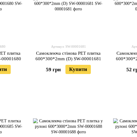
1680
Артикул: SW-00001681
Арт
PET плитка
Самоклеюча стінова PET плитка
Самоклеюч
-00001680
600*300*2mm (D) SW-00001681
600*300*
ити
Купити
59 грн
52 г