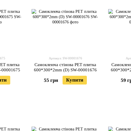
1675
Артикул: SW-00001676
Арт
PET плитка
Самоклеюча стінова PET плитка
Самоклеюч
-00001675
600*300*2mm (D) SW-00001676
600*300*
ити
Купити
55 грн
59 г