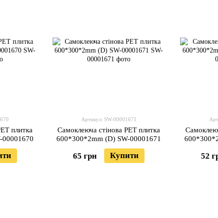
1670
Артикул: SW-00001671
Арт
PET плитка
Самоклеюча стінова PET плитка
Самоклеюч
-00001670
600*300*2mm (D) SW-00001671
600*300*
ити
Купити
65 грн
52 г