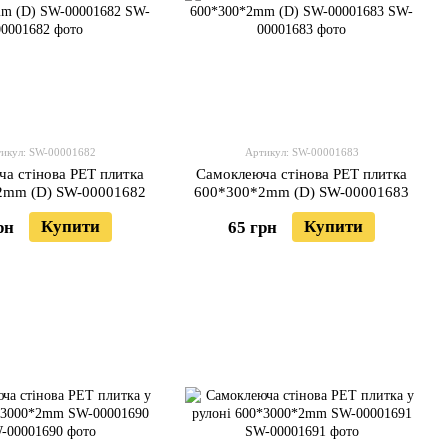
икул: SW-00001682
Артикул: SW-00001683
а стінова PET плитка
Самоклеюча стінова PET плитка
2mm (D) SW-00001682
600*300*2mm (D) SW-00001683
Купити
Купити
рн
65 грн