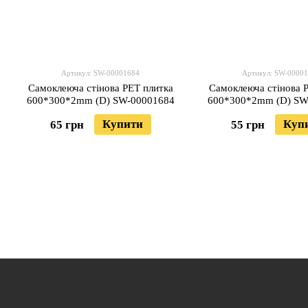
Артикул: SW-00001684
Артикул: SW-0000
Самоклеюча стінова PET плитка
Самоклеюча стінова 
600*300*2mm (D) SW-00001684
600*300*2mm (D) SW
Купити
Куп
65 грн
55 грн