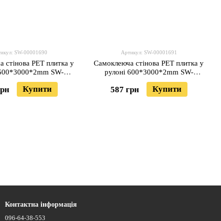
икул: SW-00001690
Артикул: SW-00001691
 стінова PET плитка у
Самоклеюча стінова PET плитка у
 600*3000*2mm SW-
рулоні 600*3000*2mm SW-
00001690
00001691
Купити
Купити
грн
587 грн
Контактна інформація
096-64-38-553