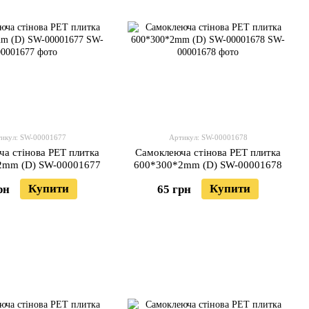
икул: SW-00001677
Артикул: SW-00001678
а стінова PET плитка
Самоклеюча стінова PET плитка
2mm (D) SW-00001677
600*300*2mm (D) SW-00001678
Купити
Купити
рн
65 грн