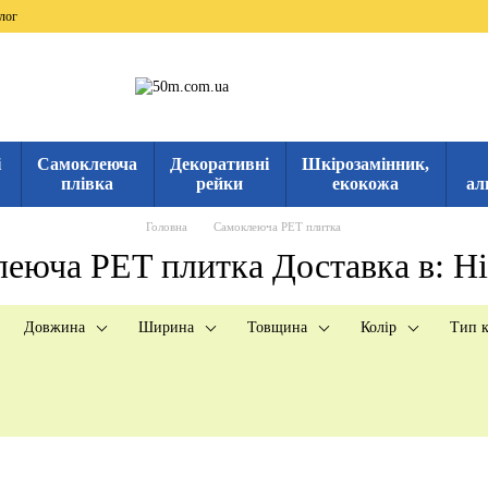
лог
і
Самоклеюча
Декоративні
Шкірозамінник,
плівка
рейки
екокожа
ал
Головна
Самоклеюча PET плитка
еюча PET плитка Доставка в: Н
Довжина
Ширина
Товщина
Колір
Тип к