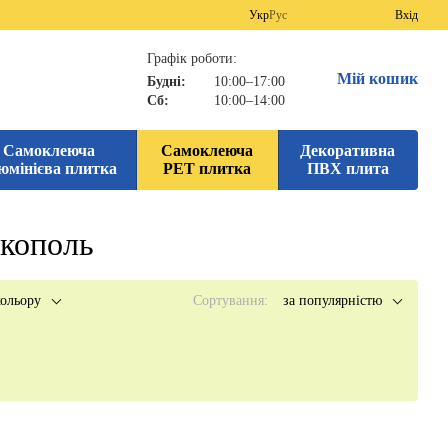
Укр
Рус
Вхід
Графік роботи:
Мій кошик
Будні:
10:00–17:00
Сб:
10:00–14:00
Самоклеюча
Самоклеюча
Декоративна
юмінієва плитка
PET плитка
ПВХ плита
ікополь
ольору
Сортування:
за популярністю