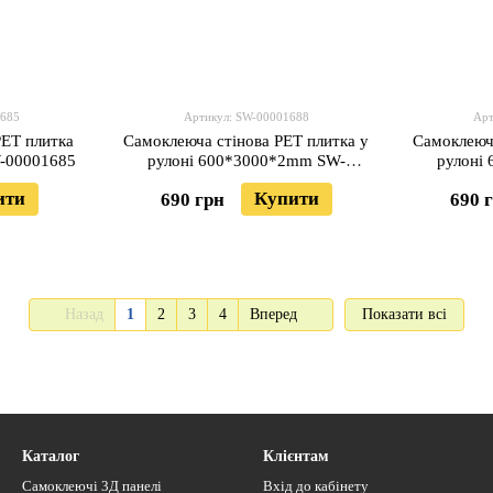
1685
Артикул: SW-00001688
Арт
PET плитка
Самоклеюча стінова PET плитка у
Самоклеюча
-00001685
рулоні 600*3000*2mm SW-
рулоні
00001688
ити
Купити
690 грн
690 
Назад
1
2
3
4
Вперед
Показати всі
Каталог
Клієнтам
Самоклеючі 3Д панелі
Вхід до кабінету