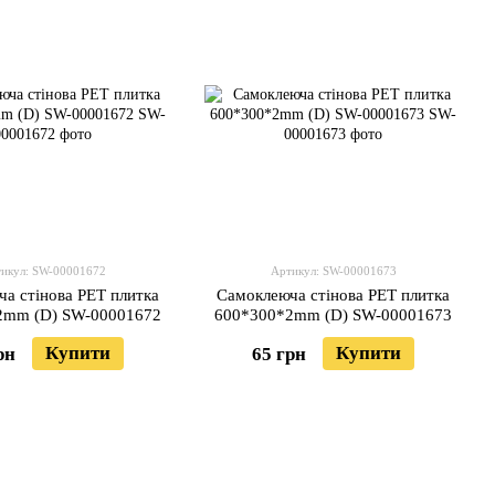
икул: SW-00001672
Артикул: SW-00001673
а стінова PET плитка
Самоклеюча стінова PET плитка
2mm (D) SW-00001672
600*300*2mm (D) SW-00001673
Купити
Купити
рн
65 грн