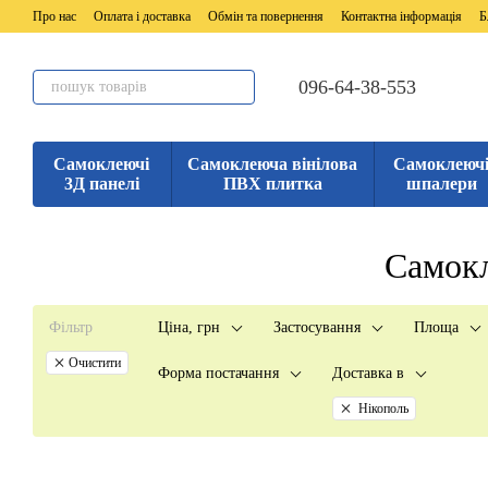
Перейти до основного контенту
Про нас
Оплата і доставка
Обмін та повернення
Контактна інформація
Б
096-64-38-553
Самоклеючі
Самоклеюча вінілова
Самоклеюч
3Д панелі
ПВХ плитка
шпалери
Самокл
Фільтр
Ціна, грн
Застосування
Площа
Очистити
Форма постачання
Доставка в
Нікополь