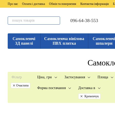
Перейти до основного контенту
Про нас
Оплата і доставка
Обмін та повернення
Контактна інформація
Б
096-64-38-553
Самоклеючі
Самоклеюча вінілова
Самоклеюч
3Д панелі
ПВХ плитка
шпалери
Самокл
Фільтр
Ціна, грн
Застосування
Площа
Очистити
Форма постачання
Доставка в
Кременчук