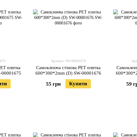
1675
Артикул: SW-00001676
Арт
PET плитка
Самоклеюча стінова PET плитка
Самоклеюч
-00001675
600*300*2mm (D) SW-00001676
600*300*
ити
Купити
55 грн
59 г