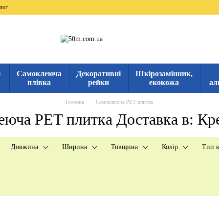
лог
і
Самоклеюча
Декоративні
Шкірозамінник,
плівка
рейки
екокожа
ал
Головна
Самоклеюча PET плитка
еюча PET плитка Доставка в: Кр
Довжина
Ширина
Товщина
Колір
Тип к