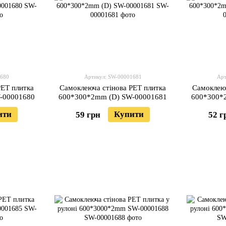
1680
Артикул: SW-00001681
Арт
PET плитка
Самоклеюча стінова PET плитка
Самоклеюч
-00001680
600*300*2mm (D) SW-00001681
600*300*
ити
Купити
59 грн
52 г