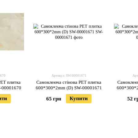
1670
Артикул: SW-00001671
Арт
PET плитка
Самоклеюча стінова PET плитка
Самоклеюч
-00001670
600*300*2mm (D) SW-00001671
600*300*
ити
Купити
65 грн
52 г