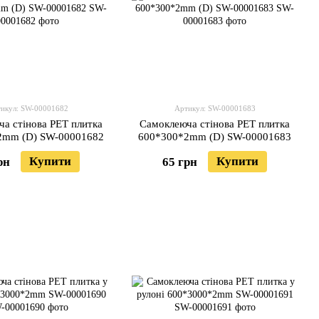
икул: SW-00001682
Артикул: SW-00001683
а стінова PET плитка
Самоклеюча стінова PET плитка
2mm (D) SW-00001682
600*300*2mm (D) SW-00001683
Купити
Купити
рн
65 грн