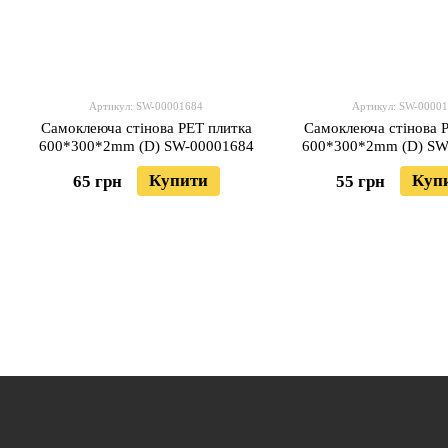
Артикул: SW-00001684
Артикул: SW-0000
Самоклеюча стінова PET плитка
Самоклеюча стінова 
600*300*2mm (D) SW-00001684
600*300*2mm (D) SW
Купити
Куп
65 грн
55 грн