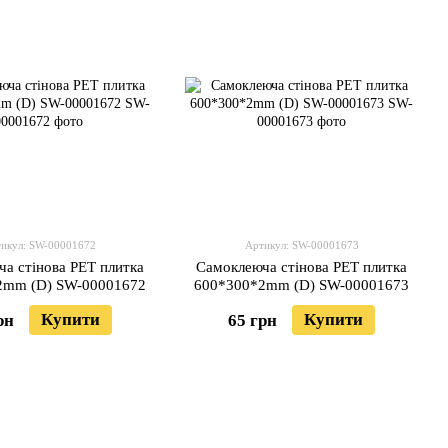
икул: SW-00001672
Артикул: SW-00001673
а стінова PET плитка
Самоклеюча стінова PET плитка
2mm (D) SW-00001672
600*300*2mm (D) SW-00001673
Купити
Купити
рн
65 грн