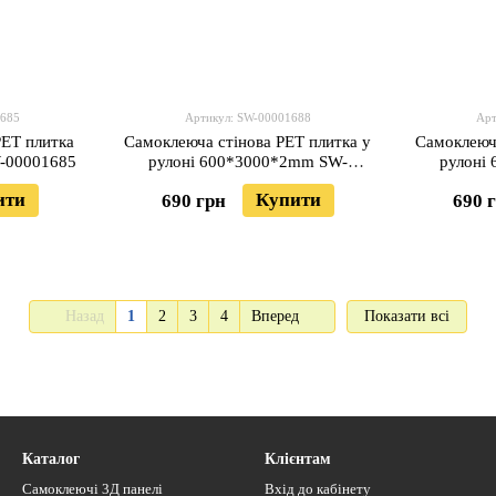
1685
Артикул: SW-00001688
Арт
PET плитка
Самоклеюча стінова PET плитка у
Самоклеюча
-00001685
рулоні 600*3000*2mm SW-
рулоні
00001688
ити
Купити
690 грн
690 
Назад
1
2
3
4
Вперед
Показати всі
Каталог
Клієнтам
Самоклеючі 3Д панелі
Вхід до кабінету