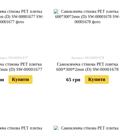
икул: SW-00001677
Артикул: SW-00001678
а стінова PET плитка
Самоклеюча стінова PET плитка
2mm (D) SW-00001677
600*300*2mm (D) SW-00001678
Купити
Купити
рн
65 грн