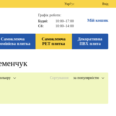
Укр
Рус
Вхід
Графік роботи:
Мій кошик
Будні:
10:00–17:00
Сб:
10:00–14:00
Самоклеюча
Самоклеюча
Декоративна
юмінієва плитка
PET плитка
ПВХ плита
еменчук
ольору
Сортування:
за популярністю