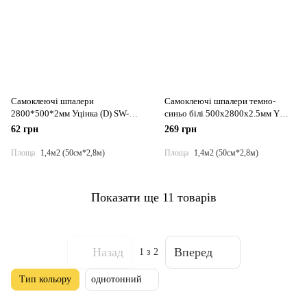
Самоклеючі шпалери
Самоклеючі шпалери темно-
2800*500*2мм Уцінка (D) SW-
синьо білі 500х2800х2.5мм YM-
00001171
10 BLUE WHITE SW-00001355
62 грн
269 грн
Площа
1,4м2 (50см*2,8м)
Площа
1,4м2 (50см*2,8м)
Показати ще 11 товарів
Назад
Вперед
1
з 2
Тип кольору
однотонний