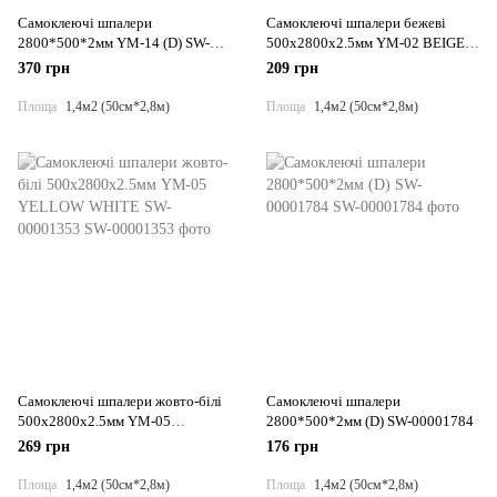
Самоклеючі шпалери
Самоклеючі шпалери бежеві
2800*500*2мм YM-14 (D) SW-
500х2800х2.5мм YM-02 BEIGE
00001782
SW-00001309
370 грн
209 грн
Площа
1,4м2 (50см*2,8м)
Площа
1,4м2 (50см*2,8м)
Самоклеючі шпалери жовто-білі
Самоклеючі шпалери
500х2800х2.5мм YM-05
2800*500*2мм (D) SW-00001784
YELLOW WHITE SW-00001353
269 грн
176 грн
Площа
1,4м2 (50см*2,8м)
Площа
1,4м2 (50см*2,8м)