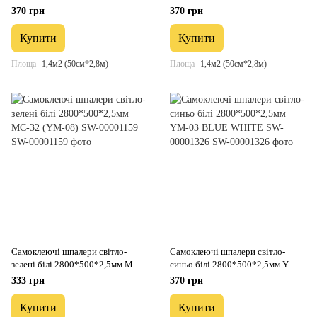
00002022
00001158
370 грн
370 грн
Купити
Купити
Площа
1,4м2 (50см*2,8м)
Площа
1,4м2 (50см*2,8м)
Самоклеючі шпалери світло-
Самоклеючі шпалери світло-
зелені білі 2800*500*2,5мм MC-
синьо білі 2800*500*2,5мм YM-
32 (YM-08) SW-00001159
03 BLUE WHITE SW-00001326
333 грн
370 грн
Купити
Купити