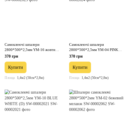
Самоклеючі шпалери
Самоклеючі шпалери
2800*500*2,5мм YM-16 жовтий
2800*500*2,5мм YM-04 PINK
меланж SW-00002023
WHITE (D) SW-00002024
370 грн
370 грн
Купити
Купити
Площа
1,4м2 (50см*2,8м)
Площа
1,4м2 (50см*2,8м)