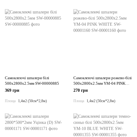
Самоклеючі шпалери білі
Самоклеючі шпалери рожево-білі
500х2800х2.5мм SW-00000885
500х2800х2.5мм YM-04 PINK
WHITE SW-00001160
369 грн
270 грн
Площа
1,4м2 (50см*2,8м)
Площа
1,4м2 (50см*2,8м)