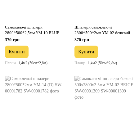
Самоклеючі шпалери
Шпалери самоклеючі
2800*500*2,5мм YM-10 BLUE
2800*500*2мм YM-02 бежевий
WHITE (D) SW-00002021
меланж SW-00002062
370 грн
370 грн
Купити
Купити
Площа
1,4м2 (50см*2,8м)
Площа
1,4м2 (50см*2,8м)