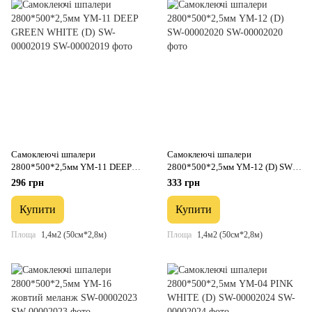
Самоклеючі шпалери
Самоклеючі шпалери
2800*500*2,5мм YM-11 DEEP
2800*500*2,5мм YM-12 (D) SW-
GREEN WHITE (D) SW-00002019
00002020
296 грн
333 грн
Купити
Купити
Площа
1,4м2 (50см*2,8м)
Площа
1,4м2 (50см*2,8м)