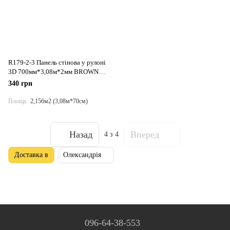
R179-2-3 Панель стінова у рулоні
3D 700мм*3,08м*2мм BROWN
(цегла) (D) SW-00002537
340 грн
Площа
2,156м2 (3,08м*70см)
Назад
Вперед
4
з 4
Доставка в
Олександрія
096-64-38-553