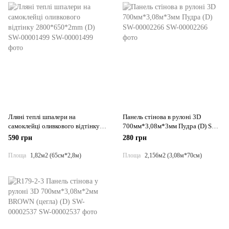
Лляні теплі шпалери на
Панель стінова в рулоні 3D
самоклейці оливкового відтінку
700мм*3,08м*3мм Пудра (D) SW-
2800*650*2mm (D) SW-00001499
00002266
590 грн
280 грн
Площа
1,82м2 (65см*2,8м)
Площа
2,156м2 (3,08м*70см)