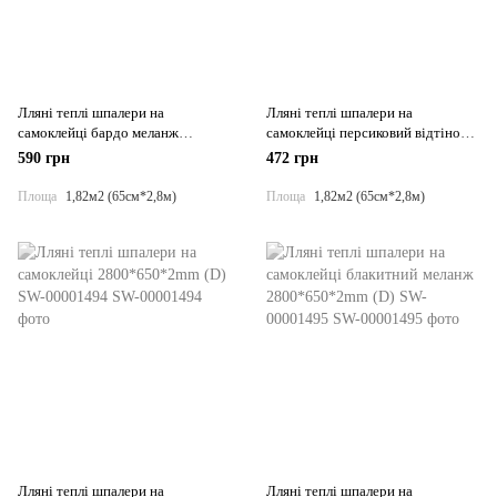
Лляні теплі шпалери на
Лляні теплі шпалери на
самоклейці бардо меланж
самоклейці персиковий відтінок
2800*650*2mm (D) SW-00001492
2800*650*2mm (D) SW-00001493
590 грн
472 грн
Площа
1,82м2 (65см*2,8м)
Площа
1,82м2 (65см*2,8м)
Лляні теплі шпалери на
Лляні теплі шпалери на