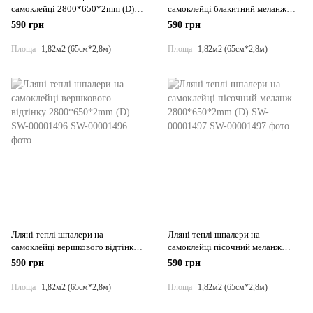
самоклейці 2800*650*2mm (D)
самоклейці блакитний меланж
SW-00001494
2800*650*2mm (D) SW-00001495
590 грн
590 грн
Площа
1,82м2 (65см*2,8м)
Площа
1,82м2 (65см*2,8м)
Лляні теплі шпалери на
Лляні теплі шпалери на
самоклейці вершкового відтінку
самоклейці пісочний меланж
2800*650*2mm (D) SW-00001496
2800*650*2mm (D) SW-00001497
590 грн
590 грн
Площа
1,82м2 (65см*2,8м)
Площа
1,82м2 (65см*2,8м)