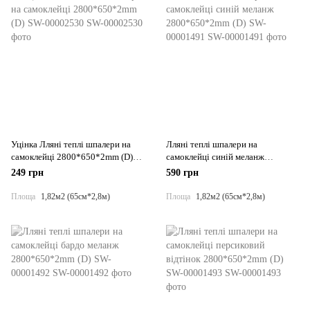
Уцінка Лляні теплі шпалери на
Лляні теплі шпалери на
самоклейці 2800*650*2mm (D)
самоклейці синій меланж
SW-00002530
2800*650*2mm (D) SW-00001491
249 грн
590 грн
Площа
1,82м2 (65см*2,8м)
Площа
1,82м2 (65см*2,8м)