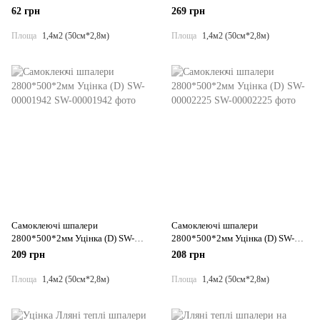
00001171
10 BLUE WHITE SW-00001355
62 грн
269 грн
Площа
1,4м2 (50см*2,8м)
Площа
1,4м2 (50см*2,8м)
Самоклеючі шпалери
Самоклеючі шпалери
2800*500*2мм Уцінка (D) SW-
2800*500*2мм Уцінка (D) SW-
00001942
00002225
209 грн
208 грн
Площа
1,4м2 (50см*2,8м)
Площа
1,4м2 (50см*2,8м)