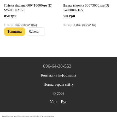
Плівка віконна 600*10000мм (D)
Плівка віконна 600*3000мм (D)
SW-00002155
SW-00002165
850 грн
300 грн
Площа
6м2 (60см*10м)
Площа
1,8м2 (60см*3м)
Товщина
0,1мм
096-64-38-553
Контактна інформація
Повна версія сайту
© 2026
Укр
Рус
Інтернет-магазин створений з Хорошоп