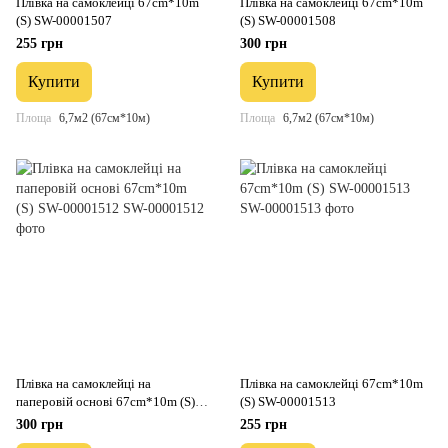
Плівка на самоклейці 67cm*10m
Плівка на самоклейці 67cm*10m
(S) SW-00001507
(S) SW-00001508
255 грн
300 грн
Купити
Купити
Площа
6,7м2 (67см*10м)
Площа
6,7м2 (67см*10м)
Плівка на самоклейці на
Плівка на самоклейці 67cm*10m
паперовій основі 67cm*10m (S)
(S) SW-00001513
SW-00001512
300 грн
255 грн