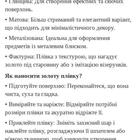
• Глянцева: Для створення ефектних та сяючих
поверхонь.
• Матова: Більш стриманий та елегантний варіант,
що підходить для мінімалістичного декору.
• Металізована: Ідеальна для оформлення
предметів із металевим блиском.
• Фактурна: Плівка з текстурою, що нагадує
золото під старовину або з імітацією візерунків.
Як наносити золоту плівку?
• Підготуйте поверхню: Переконайтеся, що вона
чиста, суха та гладка.
• Виміряйте та наріжте: Відміряйте потрібні
розміри плівки та акуратно відріжте її.
• Приклейте плівку: Зніміть захисний шар і
наклейте плівку, розгладжуючи її шпателем або
м'якою тканиною, щоб уникнути утворення