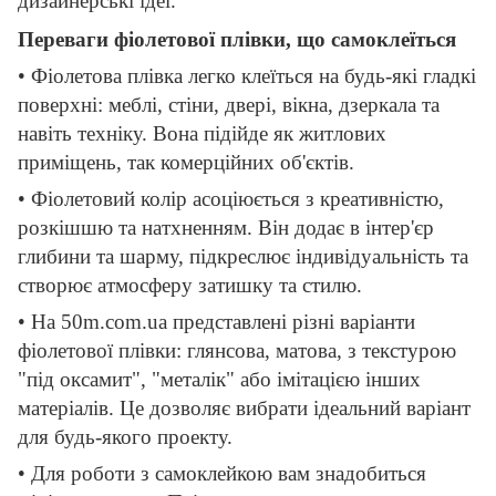
дизайнерські ідеї.
Переваги фіолетової плівки, що самоклеїться
• Фіолетова плівка легко клеїться на будь-які гладкі
поверхні: меблі, стіни, двері, вікна, дзеркала та
навіть техніку. Вона підійде як житлових
приміщень, так комерційних об'єктів.
• Фіолетовий колір асоціюється з креативністю,
розкішшю та натхненням. Він додає в інтер'єр
глибини та шарму, підкреслює індивідуальність та
створює атмосферу затишку та стилю.
• На 50m.com.ua представлені різні варіанти
фіолетової плівки: глянсова, матова, з текстурою
"під оксамит", "металік" або імітацією інших
матеріалів. Це дозволяє вибрати ідеальний варіант
для будь-якого проекту.
• Для роботи з самоклейкою вам знадобиться