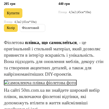
205 грн
440 грн
Площа
4,5м2 (45см*10м)
Купити
Площа
4,5м2 (45см*10м)
Колір
Фіолетовий
Фіолетова
плівка, що самоклеїться
, - це
оригінальний і стильний матеріал, який дозволяє
привнести в інтер'єр яскравість і унікальність.
Вона підходить для оновлення меблів, декору стін
та створення акцентних деталей, а також для
найрізноманітніших DIY-проектів.
На сайті 50m.com.ua ви знайдете широкий вибір
плівок, включаючи фіолетові відтінки, які
допоможуть втілити в життя найсміливіші