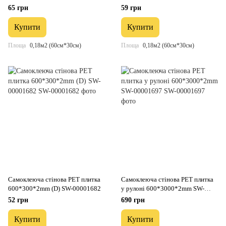
65 грн
59 грн
Купити
Купити
Площа
0,18м2 (60см*30см)
Площа
0,18м2 (60см*30см)
Самоклеюча стінова PET плитка
Самоклеюча стінова PET плитка
600*300*2mm (D) SW-00001682
у рулоні 600*3000*2mm SW-
00001697
52 грн
690 грн
Купити
Купити