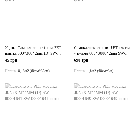
Уцінка Самоклеюча стінова PET
Самоклеюча стінова PET плитка
плитка 600*300*2mm (D) SW-
у рулоні 600*3000*2mm SW-
00002528
00001693
45 грн
690 грн
Площа
0,18м2 (60см*30см)
Площа
1,8м2 (60см*3м)