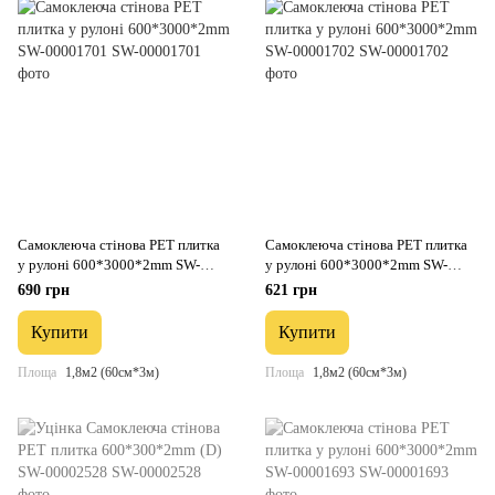
Самоклеюча стінова PET плитка
Самоклеюча стінова PET плитка
у рулоні 600*3000*2mm SW-
у рулоні 600*3000*2mm SW-
00001701
00001702
690 грн
621 грн
Купити
Купити
Площа
1,8м2 (60см*3м)
Площа
1,8м2 (60см*3м)