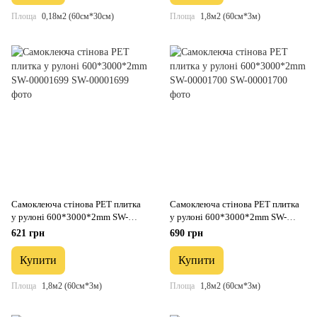
Площа
0,18м2 (60см*30см)
Площа
1,8м2 (60см*3м)
Самоклеюча стінова PET плитка
Самоклеюча стінова PET плитка
у рулоні 600*3000*2mm SW-
у рулоні 600*3000*2mm SW-
00001699
00001700
621 грн
690 грн
Купити
Купити
Площа
1,8м2 (60см*3м)
Площа
1,8м2 (60см*3м)