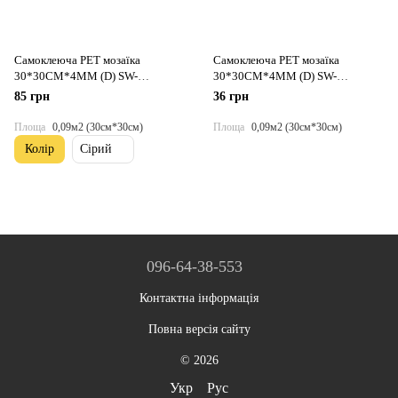
Самоклеюча PET мозаїка
Самоклеюча PET мозаїка
30*30CM*4MM (D) SW-
30*30CM*4MM (D) SW-
00002443
00002452
85 грн
36 грн
Площа
0,09м2 (30см*30см)
Площа
0,09м2 (30см*30см)
Колір
Сірий
096-64-38-553
Контактна інформація
Повна версія сайту
© 2026
Укр
Рус