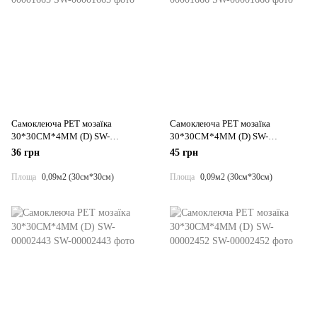
Самоклеюча PET мозаїка
Самоклеюча PET мозаїка
30*30CM*4MM (D) SW-
30*30CM*4MM (D) SW-
00001665
00001666
36 грн
45 грн
Площа
0,09м2 (30см*30см)
Площа
0,09м2 (30см*30см)