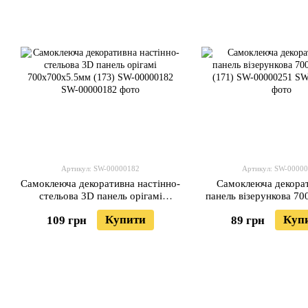
Артикул: SW-00000182
Артикул: SW-0000
Самоклеюча декоративна настінно-
Самоклеюча декора
стельова 3D панель орігамі
панель візерункова 7
700х700х5.5мм (173) SW-
(171) SW-0000
Купити
Куп
109 грн
89 грн
00000182