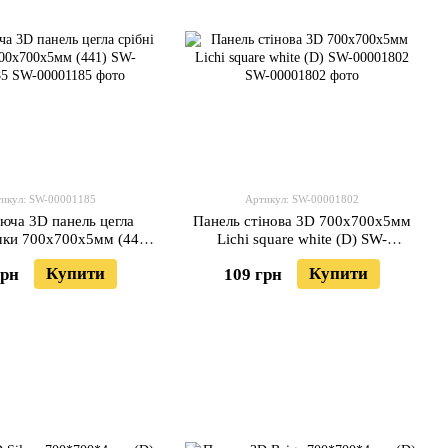
икул: SW-00001185
Артикул: SW-00001802
юча 3D панель цегла
Панель стінова 3D 700х700х5мм
ічки 700х700х5мм (441)
Lichi square white (D) SW-
SW-00001185
00001802
Купити
Купити
грн
109 грн