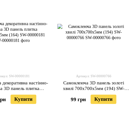
икул: SW-00000181
Артикул: SW-00000766
 декоративна настінно-
Самоклеюча 3D панель золоті
ва 3D панель плитка
хвилі 700x700x5мм (194) SW-
0x4.5мм (164) SW-
00000766
Купити
Купити
грн
99 грн
00000181