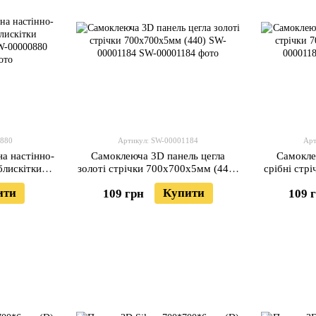
0880
Артикул: SW-00001184
Арт
а настінно-
Самоклеюча 3D панель цегла
Самокле
блискітки
золоті стрічки 700х700х5мм (440)
срібні стр
72) SW-
SW-00001184
ити
Купити
109 грн
109 