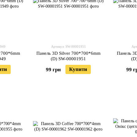
1949
Артикул: SW-00001951
Арт
0*700*6mm
Панель 3D Silver 700*700*6mm
Панель 3
949
(D) SW-00001951
(D
ити
Купити
99 грн
99 г