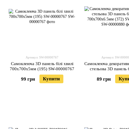
Артикул: SW-00000767
Артикул: SW-0000
Самоклеюча 3D панель білі хвилі
Самоклеюча декоративн
700x700x5мм (195) SW-00000767
стельова 3D панель 
700х700х6.5мм (3
Купити
Куп
99 грн
89 грн
00000880