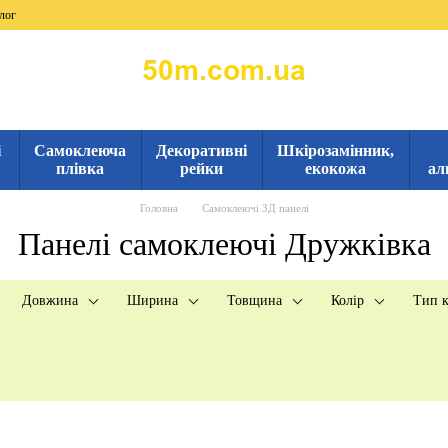
лог
і
Самоклеюча
Декоративні
Шкірозамінник,
плівка
рейки
екокожа
ал
Головна
Самоклеючі 3Д панелі
Панелі самоклеючі Дружківка
Довжина
Ширина
Товщина
Колір
Тип к