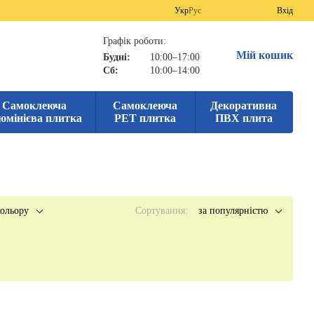
Укр
Рус
Вхід
Графік роботи:
Мій кошик
Будні:
10:00–17:00
Сб:
10:00–14:00
Самоклеюча
Самоклеюча
Декоративна
юмінієва плитка
PET плитка
ПВХ плита
ольору
Сортування:
за популярністю