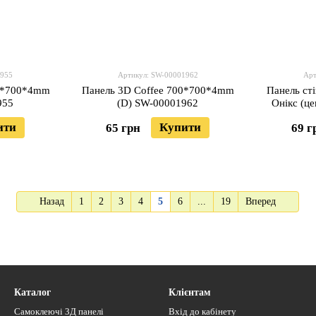
1955
Артикул: SW-00001962
Арт
00*700*4mm
Панель 3D Coffee 700*700*4mm
Панель ст
955
(D) SW-00001962
Онікс (ц
ити
Купити
65 грн
69 г
Назад
1
2
3
4
5
6
...
19
Вперед
Каталог
Клієнтам
Самоклеючі 3Д панелі
Вхід до кабінету