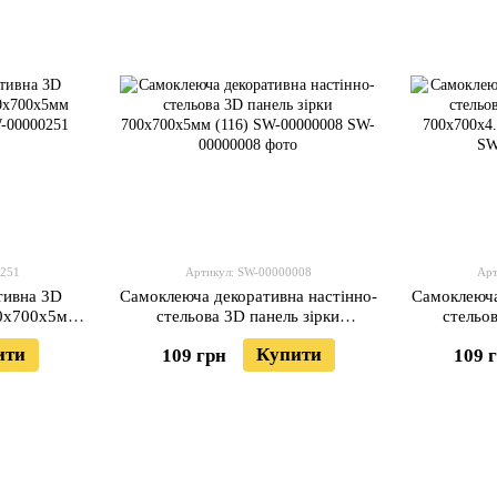
0251
Артикул: SW-00000008
Арт
тивна 3D
Самоклеюча декоративна настінно-
Самоклеюча
00x700x5мм
стельова 3D панель зірки
стельо
0251
700х700х5мм (116) SW-00000008
700x70
ити
Купити
109 грн
109 