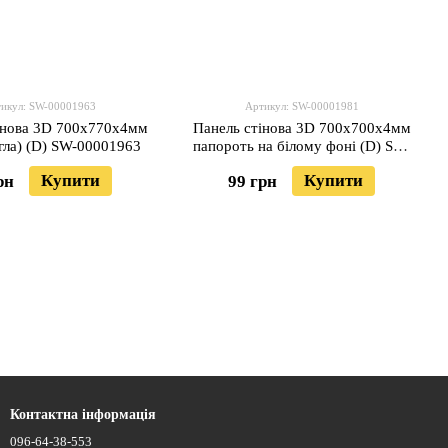
икул: SW-00001963
Артикул: SW-00001981
інова 3D 700х770х4мм
Панель стінова 3D 700х700х4мм
егла) (D) SW-00001963
папороть на білому фоні (D) SW-
00001981
Купити
Купити
рн
99 грн
Контактна інформація
096-64-38-553