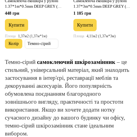
Самоклеюча екошкіра у рулоні
Самоклеюча екошкіра у рулоні
1.37*1m*0.5mm DEEP GREY (D)
1.37*3m*0.5mm DEEP GREY (D)
SW-00001154
SW-00001340
448 грн
1 105 грн
Купити
Купити
Площа
1,37м2 (1,37м*1м)
Площа
4,11м2 (1,37м*3м)
Колір
Темно-сірий
Темно-сірий
самоклеючий шкірозамінник
– це
стильний, універсальний матеріал, який знаходить
застосування в інтер'єрі, реставрації меблів та
декоруванні аксесуарів. Його популярність
обумовлена ​​поєднанням благородного
зовнішнього вигляду, практичності та простоти
використання. Якщо ви хочете додати нотку
сучасного дизайну до вашого будинку чи офісу,
темно-сірий шкірозамінник стане ідеальним
вибором.