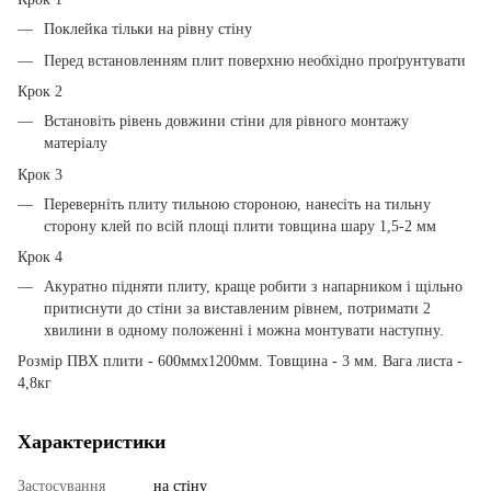
Поклейка тільки на рівну стіну
Перед встановленням плит поверхню необхідно проґрунтувати
Крок 2
Встановіть рівень довжини стіни для рівного монтажу
матеріалу
Крок 3
Переверніть плиту тильною стороною, нанесіть на тильну
сторону клей по всій площі плити товщина шару 1,5-2 мм
Крок 4
Акуратно підняти плиту, краще робити з напарником і щільно
притиснути до стіни за виставленим рівнем, потримати 2
хвилини в одному положенні і можна монтувати наступну.
Розмір ПВХ плити - 600ммх1200мм. Товщина - 3 мм. Вага листа -
4,8кг
Характеристики
Застосування
на стіну