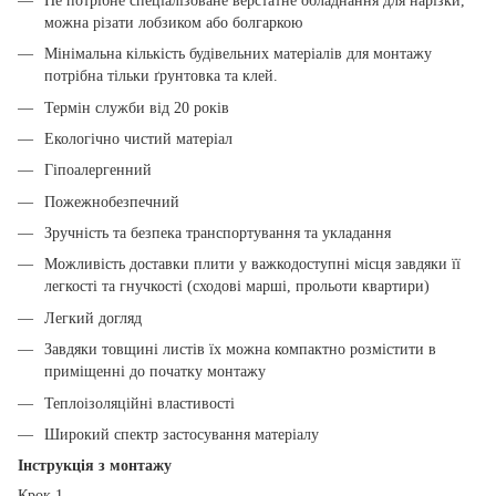
Не потрібне спеціалізоване верстатне обладнання для нарізки,
можна різати лобзиком або болгаркою
Мінімальна кількість будівельних матеріалів для монтажу
потрібна тільки ґрунтовка та клей.
Термін служби від 20 років
Екологічно чистий матеріал
Гіпоалергенний
Пожежнобезпечний
Зручність та безпека транспортування та укладання
Можливість доставки плити у важкодоступні місця завдяки її
легкості та гнучкості (сходові марші, прольоти квартири)
Легкий догляд
Завдяки товщині листів їх можна компактно розмістити в
приміщенні до початку монтажу
Теплоізоляційні властивості
Широкий спектр застосування матеріалу
Інструкція з монтажу
Крок 1