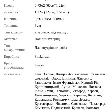
Площа
0,73м2 (60см*1,22м)
Довжина
1,22м (122см, 1220мм)
Ширина
0,6м (60см, 600мм)
Товщина
3мм
Тип кольору
візерунок
,
під мармур
Матеріал
Полівінілхлорид
Тип
Для внутрішніх робіт
використання
Виробник
Stickerwall
Країні
Китай
виробництва
Доставка в
Київ
,
Харків
,
Дніпро або самовивіз
,
Львів або
самовивіз
,
Одеса
,
Вінниця
,
Житомир
,
Запоріжжя
,
Івано-Франківськ
,
Кривий Ріг
,
Кропивницький
,
Луцьк
,
Миколаїв
,
Полтава
,
Рівне
,
Суми
,
Тернопіль
,
Ужгород
,
Херсон
,
Хмельницький
,
Черкаси
,
Чернігів
,
Чернівці
,
Кам'янське
,
Кременчук
,
Біла Церква
,
Краматорськ
,
Нікополь
,
Слов'янськ
,
Павлоград
,
Кам'янець-Подільський
,
Бровари
,
Конотоп
,