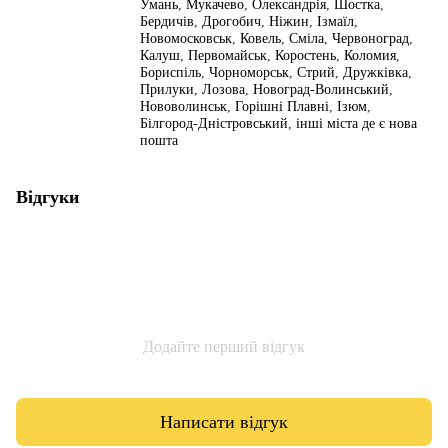
Умань
,
Мукачево
,
Олександрія
,
Шостка
,
Бердичів
,
Дрогобич
,
Ніжин
,
Ізмаїл
,
Новомосковськ
,
Ковель
,
Сміла
,
Червоноград
,
Калуш
,
Первомайськ
,
Коростень
,
Коломия
,
Бориспіль
,
Чорноморськ
,
Стрий
,
Дружківка
,
Прилуки
,
Лозова
,
Новоград-Волинський
,
Нововолинськ
,
Горішні Плавні
,
Ізюм
,
Білгород-Дністровський
,
інші міста де є нова
пошта
Відгуки
Додайте перший відгук
Написати відгук