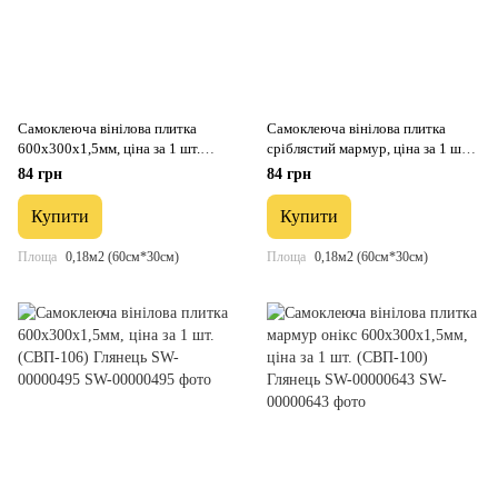
Самоклеюча вінілова плитка
Самоклеюча вінілова плитка
600х300х1,5мм, ціна за 1 шт.
сріблястий мармур, ціна за 1 шт.
(СВП-109) Глянець SW-00000498
(СВП-103) Глянець SW-00000290
84 грн
84 грн
Купити
Купити
Площа
0,18м2 (60см*30см)
Площа
0,18м2 (60см*30см)