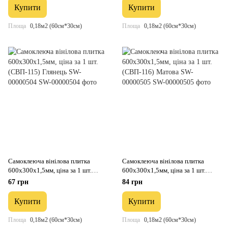
Купити
Купити
Площа
0,18м2 (60см*30см)
Площа
0,18м2 (60см*30см)
Самоклеюча вінілова плитка
Самоклеюча вінілова плитка
600х300х1,5мм, ціна за 1 шт.
600х300х1,5мм, ціна за 1 шт.
(СВП-115) Глянець SW-00000504
(СВП-116) Матова SW-00000505
67 грн
84 грн
Купити
Купити
Площа
0,18м2 (60см*30см)
Площа
0,18м2 (60см*30см)