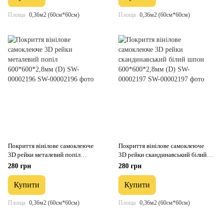
Площа
0,36м2 (60см*60см)
Площа
0,36м2 (60см*60см)
Покриття вінілове самоклеюче
Покриття вінілове самоклеюче
3D рейки металевий попіл
3D рейки скандинавський білий
600*600*2,8мм (D) SW-00002196
шпон 600*600*2,8мм (D) SW-
280 грн
280 грн
00002197
Купити
Купити
Площа
0,36м2 (60см*60см)
Площа
0,36м2 (60см*60см)