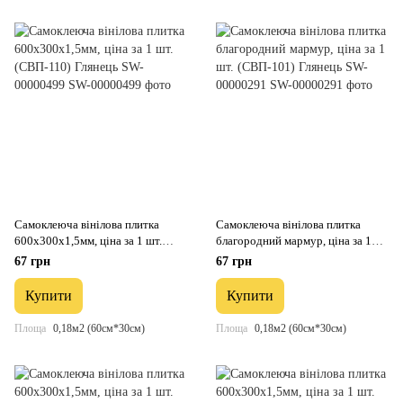
Самоклеюча вінілова плитка
Самоклеюча вінілова плитка
600х300х1,5мм, ціна за 1 шт.
благородний мармур, ціна за 1
(СВП-110) Глянець SW-00000499
шт. (СВП-101) Глянець SW-
67 грн
67 грн
00000291
Купити
Купити
Площа
0,18м2 (60см*30см)
Площа
0,18м2 (60см*30см)