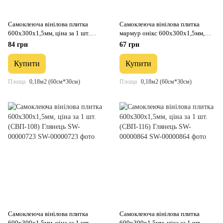
Самоклеюча вінілова плитка
Самоклеюча вінілова плитка
600х300х1,5мм, ціна за 1 шт.
мармур онікс 600х300х1,5мм,
(СВП-106) Глянець SW-00000495
ціна за 1 шт. (СВП-100) Глянець
84 грн
67 грн
SW-00000643
Купити
Купити
Площа
0,18м2 (60см*30см)
Площа
0,18м2 (60см*30см)
Самоклеюча вінілова плитка
Самоклеюча вінілова плитка
600х300х1,5мм, ціна за 1 шт.
600х300х1,5мм, ціна за 1 шт.