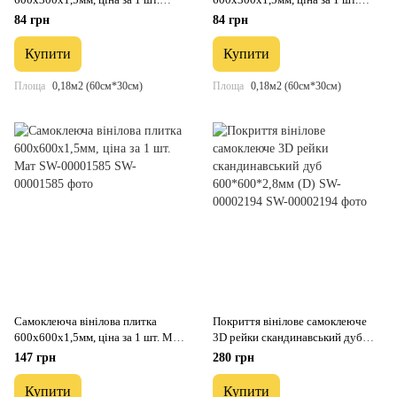
(СВП-108) Глянець SW-00000723
(СВП-116) Глянець SW-00000864
84 грн
84 грн
Купити
Купити
Площа
0,18м2 (60см*30см)
Площа
0,18м2 (60см*30см)
Самоклеюча вінілова плитка
Покриття вінілове самоклеюче
600х600х1,5мм, ціна за 1 шт. Мат
3D рейки скандинавський дуб
SW-00001585
600*600*2,8мм (D) SW-00002194
147 грн
280 грн
Купити
Купити