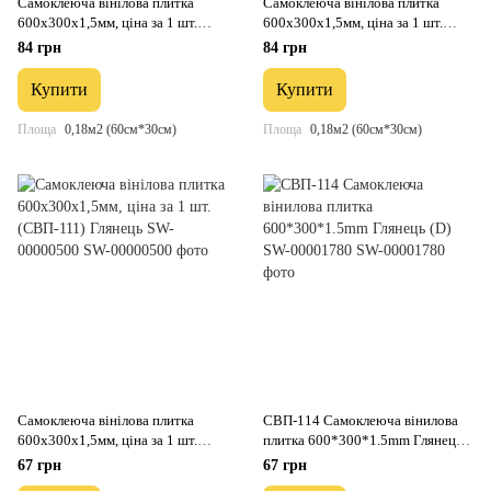
Самоклеюча вінілова плитка
Самоклеюча вінілова плитка
600х300х1,5мм, ціна за 1 шт.
600х300х1,5мм, ціна за 1 шт.
(СВП-117) Глянець SW-00000506
(СВП-112) Глянець SW-00000501
84 грн
84 грн
Купити
Купити
Площа
0,18м2 (60см*30см)
Площа
0,18м2 (60см*30см)
Самоклеюча вінілова плитка
СВП-114 Самоклеюча вінилова
600х300х1,5мм, ціна за 1 шт.
плитка 600*300*1.5mm Глянець
(СВП-111) Глянець SW-00000500
(D) SW-00001780
67 грн
67 грн