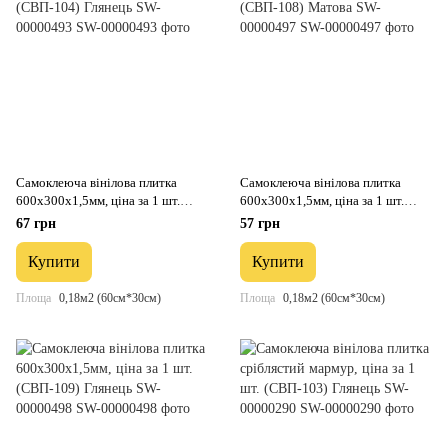
Самоклеюча вінілова плитка
Самоклеюча вінілова плитка
600х300х1,5мм, ціна за 1 шт.
600х300х1,5мм, ціна за 1 шт.
(СВП-104) Глянець SW-00000493
(СВП-108) Матова SW-00000497
67 грн
57 грн
Купити
Купити
Площа
0,18м2 (60см*30см)
Площа
0,18м2 (60см*30см)