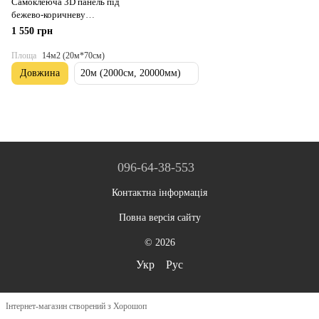
Самоклеюча 3D панель під
бежево-коричневу
катеринославську цеглу
1 550 грн
20000x700x3мм SW-00002570-
Площа
14м2 (20м*70см)
Довжина
20м (2000см, 20000мм)
096-64-38-553
Контактна інформація
Повна версія сайту
© 2026
Укр
Рус
Інтернет-магазин створений з Хорошоп