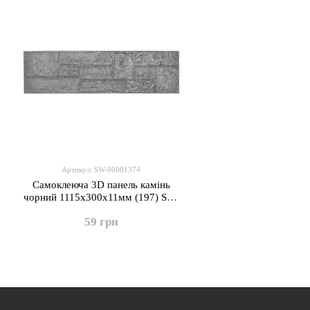
Артикул: SW-00001374
Самоклеюча 3D панель камінь
чорний 1115х300х11мм (197) SW-
00001374
59 грн