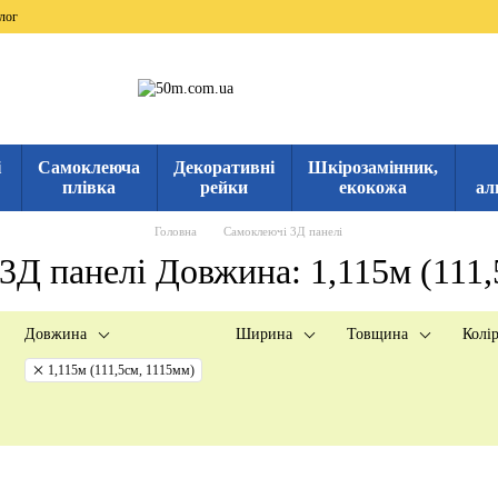
лог
і
Самоклеюча
Декоративні
Шкірозамінник,
плівка
рейки
екокожа
ал
Головна
Самоклеючі 3Д панелі
3Д панелі Довжина: 1,115м (111,
Довжина
Ширина
Товщина
Колі
1,115м (111,5см, 1115мм)