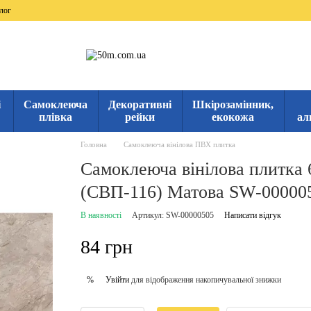
лог
і
Самоклеюча
Декоративні
Шкірозамінник,
плівка
рейки
екокожа
ал
Головна
Самоклеюча вінілова ПВХ плитка
Самоклеюча вінілова плитка 6
(СВП-116) Матова SW-00000
В наявності
Артикул: SW-00000505
Написати відгук
84 грн
Увійти
для відображення накопичувальної знижки
%