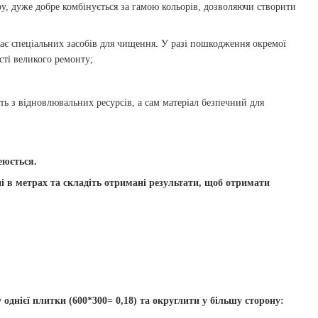
ру, дуже добре комбінується за гамою кольорів, дозволяючи створити
гає спеціальних засобів для чищення. У разі пошкодження окремої
сті великого ремонту;
ь з відновлювальних ресурсів, а сам матеріал безпечний для
еюється.
 в метрах та складіть отримані результати, щоб отримати
днієї плитки (600*300= 0,18) та округлити у більшу сторону: