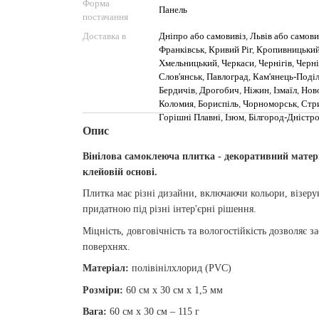
Форма
Панель
постачання
Доставка в
Дніпро або самовивіз
,
Львів або самови
Франківськ
,
Кривий Ріг
,
Кропивницьки
Хмельницький
,
Черкаси
,
Чернігів
,
Черні
Слов'янськ
,
Павлоград
,
Кам'янець-Поді
Бердичів
,
Дрогобич
,
Ніжин
,
Ізмаїл
,
Нов
Коломия
,
Бориспіль
,
Чорноморськ
,
Стр
Горішні Плавні
,
Ізюм
,
Білгород-Дністр
Опис
Вінілова самоклеюча плитка - декоративний матер
клейовій основі.
Плитка має різні дизайни, включаючи кольори, візерун
придатною під різні інтер'єрні рішення.
Міцність, довговічність та вологостійкість дозволяє 
поверхнях.
Матеріал:
полівінілхлорид (PVC)
Розміри:
60 см х 30 см х 1,5 мм
Вага:
60 см х 30 см – 115 г