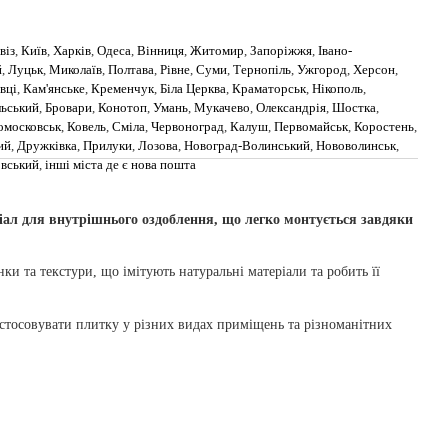
віз
,
Київ
,
Харків
,
Одеса
,
Вінниця
,
Житомир
,
Запоріжжя
,
Івано-
й
,
Луцьк
,
Миколаїв
,
Полтава
,
Рівне
,
Суми
,
Тернопіль
,
Ужгород
,
Херсон
,
вці
,
Кам'янське
,
Кременчук
,
Біла Церква
,
Краматорськ
,
Нікополь
,
льський
,
Бровари
,
Конотоп
,
Умань
,
Мукачево
,
Олександрія
,
Шостка
,
омосковськ
,
Ковель
,
Сміла
,
Червоноград
,
Калуш
,
Первомайськ
,
Коростень
,
ий
,
Дружківка
,
Прилуки
,
Лозова
,
Новоград-Волинський
,
Нововолинськ
,
овський
,
інші міста де є нова пошта
іал для внутрішнього оздоблення, що легко монтується завдяки
ки та текстури, що імітують натуральні матеріали та робить її
застосовувати плитку у різних видах приміщень та різноманітних