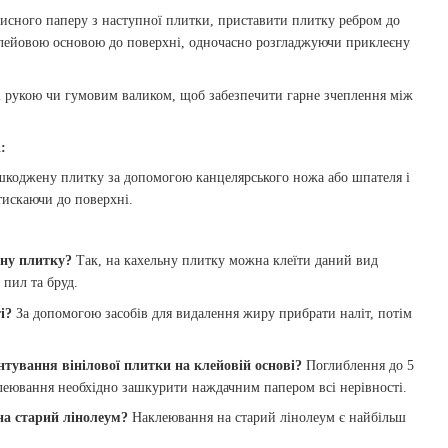
хисного паперу з наступної плитки, приставити плитку ребром до
лейовою основою до поверхні, одночасно розгладжуючи приклеєну
 рукою чи гумовим валиком, щоб забезпечити гарне зчеплення між
:
шкоджену плитку за допомогою канцелярського ножа або шпателя і
тискаючи до поверхні.
ьну плитку?
Так, на кахельну плитку можна клеїти даний вид
 пил та бруд.
і?
За допомогою засобів для видалення жиру прибрати наліт, потім
нтування вінілової плитки на клейовій основі?
Поглиблення до 5
клеювання необхідно зашкурити наждачним папером всі нерівності.
на старий лінолеум?
Наклеювання на старий лінолеум є найбільш