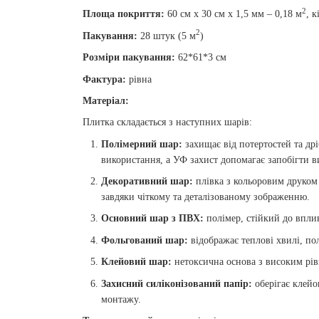
2
Площа покриття:
60 см х 30 см х 1,5 мм – 0,18 м
, к
2
Пакування:
28 штук (5 м
)
Розміри пакування:
62*61*3 см
Фактура:
рівна
Матеріал:
Плитка складається з наступних шарів:
Полімерний шар:
захищає від потертостей та др
використання, а УФ захист допомагає запобігти в
Декоративний шар:
плівка з кольоровим друком 
завдяки чіткому та деталізованому зображенню.
Основний шар з ПВХ:
полімер, стійкий до впли
Фольгований шар:
відображає теплові хвилі, п
Клейовий шар:
нетоксична основа з високим рівн
Захисний силіконізований папір:
оберігає клейо
монтажу.