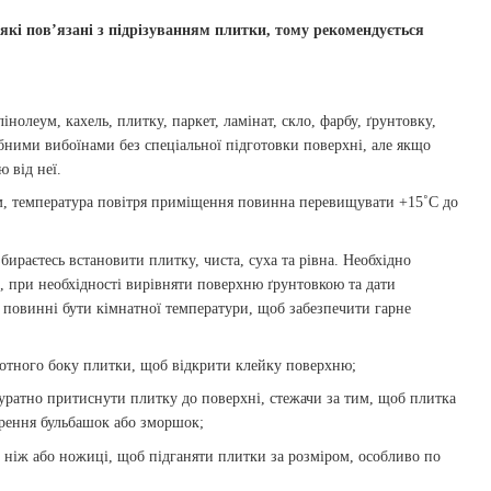
які пов’язані з підрізуванням плитки, тому рекомендується
нолеум, кахель, плитку, паркет, ламінат, скло, фарбу, ґрунтовку,
бними вибоїнами без спеціальної підготовки поверхні, але якщо
 від неї.
, температура повітря приміщення повинна перевищувати +15˚С до
бираєтесь встановити плитку, чиста, суха та рівна. Необхідно
і, при необхідності вирівняти поверхню ґрунтовкою та дати
 повинні бути кімнатної температури, щоб забезпечити гарне
ротного боку плитки, щоб відкрити клейку поверхню;
куратно притиснути плитку до поверхні, стежачи за тим, щоб плитка
орення бульбашок або зморшок;
ніж або ножиці, щоб підганяти плитки за розміром, особливо по