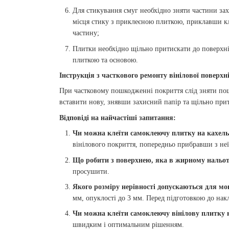
Для стикування смуг необхідно зняти частини за
місця стику з приклеєною плиткою, приклавши к
частину;
Плитки необхідно щільно притискати до поверхні
плиткою та основою.
Інструкція з часткового ремонту вінілової поверхні
При частковому пошкодженні покриття слід зняти по
вставити нову, знявши захисний папір та щільно при
Відповіді на найчастіші запитання:
Чи можна клеїти самоклеючу плитку на кахел
вінілового покриття, попередньо прибравши з неї
Що робити з поверхнею, яка в жирному нальот
просушити.
Якого розміру нерівності допускаються для мо
мм, опуклості до 3 мм. Перед підготовкою до на
Чи можна клеїти самоклеючу вінілову плитку 
швидким і оптимальним рішенням.