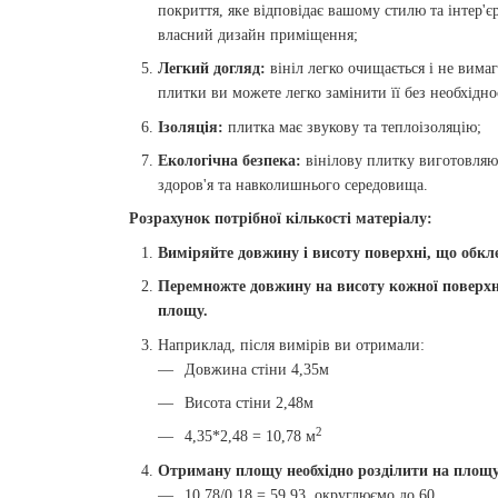
покриття, яке відповідає вашому стилю та інтер'є
власний дизайн приміщення;
Легкий догляд:
вініл легко очищається і не вима
плитки ви можете легко замінити її без необхідно
Ізоляція:
плитка має звукову та теплоізоляцію;
Екологічна безпека:
вінілову плитку виготовляют
здоров'я та навколишнього середовища.
Розрахунок потрібної кількості матеріалу:
Виміряйте довжину і висоту поверхні, що обкл
Перемножте довжину на висоту кожної поверхні
площу.
Наприклад, після вимірів ви отримали:
Довжина стіни 4,35м
Висота стіни 2,48м
2
4,35*2,48 = 10,78 м
Отриману площу необхідно розділити на площу о
10,78/0,18 = 59,93, округлюємо до 60.