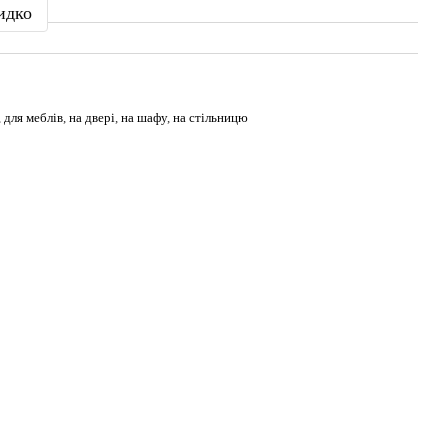
идко
,
для меблів
,
на двері
,
на шафу
,
на стільницю