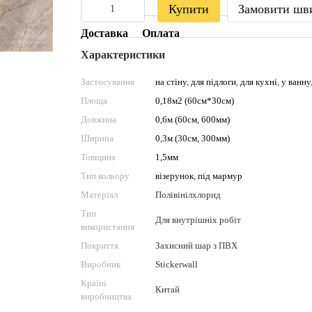
Купити
Замовити шв
Доставка
Оплата
Характеристики
Застосування
на стіну
,
для підлоги
,
для кухні
,
у ванну
Площа
0,18м2 (60см*30см)
Довжина
0,6м (60см, 600мм)
Ширина
0,3м (30см, 300мм)
Товщина
1,5мм
Тип кольору
візерунок
,
під мармур
Матеріал
Полівінілхлорид
Тип
Для внутрішніх робіт
використання
Покриття
Захисний шар з ПВХ
Виробник
Stickerwall
Країні
Китай
виробництва