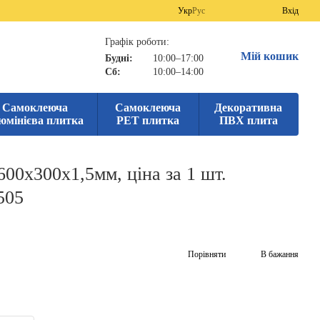
Укр
Рус
Вхід
Графік роботи:
Мій кошик
Будні:
10:00–17:00
Сб:
10:00–14:00
Самоклеюча
Самоклеюча
Декоративна
юмінієва плитка
PET плитка
ПВХ плита
00х300х1,5мм, ціна за 1 шт.
505
Порівняти
В бажання