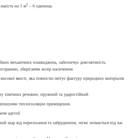
2
ількість на 1 м
– 6 одиниць
ібних механічних пошкоджень, забезпечує довговічність
игоранню, зберігаючи колір насиченим.
високої якості, яка повністю імітує фактуру природних матеріалів
ву хімічних речовин, пружний та ударостійкий.
оліпшуючи теплоізоляцію приміщення.
ем адгезії.
вий шар від пересихання та забруднення, легко знімається під час