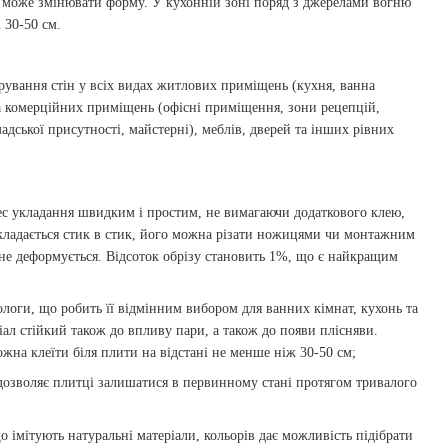
 може змінювати форму. У кухонній зоні поряд з джерелами вогню
 30-50 см.
рування стін у всіх видах житлових приміщень (кухня, ванна
 та комерційних приміщень (офісні приміщення, зони рецепцій,
адської присутності, майстерні), меблів, дверей та інших рівних
с укладання швидким і простим, не вимагаючи додаткового клею,
 укладається стик в стик, його можна різати ножицями чи монтажним
 не деформується. Відсоток обрізу становить 1%, що є найкращим
ологи, що робить її відмінним вибором для ванних кімнат, кухонь та
л стійкий також до впливу пари, а також до появи плісняви.
жна клеїти біля плити на відстані не менше ніж 30-50 см;
у дозволяє плитці залишатися в первинному стані протягом тривалого
 імітують натуральні матеріали, кольорів дає можливість підібрати