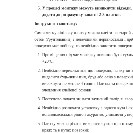
У процесі монтажу можуть виникнути відходи, 
додати до розрахунку запасні 2-3 плитки.
Інструкція з монтажу:
Самоклеючу вінілову плитку можна клеїти на старий лі
бетон (ґрунтований) з невеликими нерівностями і дрі
поверхня має побілку, то необхідно очистити поверхню
Приміщення під час монтажу повинно бути сухим
+20ºС.
Необхідно переконатися, що поверхня, на яку ви з
видалити будь-який пил, бруд або олію з поверхн
висохнути не менше 4 годин. Плитка та поверхня
зчеплення клейової основи.
Поступово почати знімати захисний папір зі зво
Необхідно розпочати установку з одного кута і а
встановлювалася рівно і акуратно, уникаючи утв
Плитку можна різати, використовуючи при цьому 
краях та в кутах поверхні;