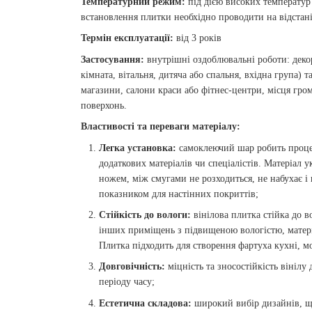
Температурний режим:
під дією високих температур
встановлення плитки необхідно проводити на відстані
Термін експлуатації:
від 3 років
Застосування:
внутрішні оздоблювальні роботи: деко
кімната, вітальня, дитяча або спальня, вхідна група)
магазини, салони краси або фітнес-центри, місця гром
поверхонь.
Властивості та переваги матеріалу:
Легка установка:
самоклеючий шар робить проце
додаткових матеріалів чи спеціалістів. Матеріал
ножем, між смугами не розходиться, не набухає і
показником для настінних покриттів;
Стійкість до вологи:
вінілова плитка стійка до в
інших приміщень з підвищеною вологістю, матеріа
Плитка підходить для створення фартуха кухні, мо
Довговічність:
міцність та зносостійкість вініл
періоду часу;
Естетична складова:
широкий вибір дизайнів, що