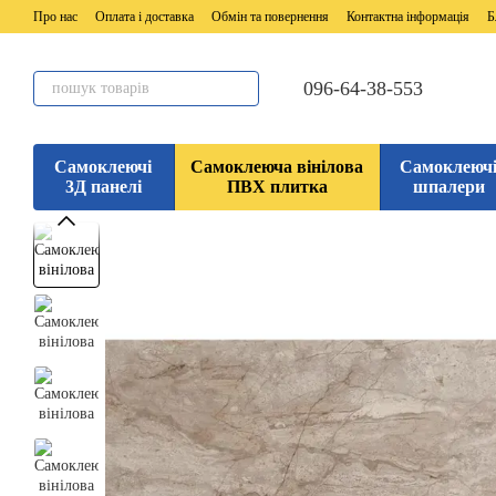
Перейти до основного контенту
Про нас
Оплата і доставка
Обмін та повернення
Контактна інформація
Б
096-64-38-553
Самоклеючі
Самоклеюча вінілова
Самоклеюч
3Д панелі
ПВХ плитка
шпалери