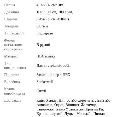
Площа
4,5м2 (45см*10м)
Довжина
10м (1000см, 10000мм)
Ширина
0,45м (45см, 450мм)
Товщина
0,07мм
Тип кольору
під дерево
Форма
постачання
В рулоні
самоклейки
Матеріал
ПВХ плівка
Тип
Для внутрішніх робіт
використання
Покриття
Захисний шар з ПВХ
Виробник
Stickerwall
Країна
Китай
виробництва
Доставка в
Київ
,
Харків
,
Дніпро або самовивіз
,
Львів або
самовивіз
,
Одеса
,
Вінниця
,
Житомир
,
Запоріжжя
,
Івано-Франківськ
,
Кривий Ріг
,
Кропивницький
,
Луцьк
,
Миколаїв
,
Полтава
,