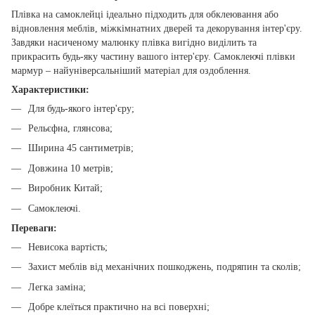
Плівка на самоклейці ідеально підходить для обклеювання або
відновлення меблів, міжкімнатних дверей та декорування інтер'єру.
Завдяки насиченому малюнку плівка вигідно виділить та
прикрасить будь-яку частину вашого інтер'єру. Самоклеючі плівки
мармур – найуніверсальніший матеріал для оздоблення.
Характеристики:
Для будь-якого інтер'єру;
Рельєфна, глянсова;
Ширина 45 сантиметрів;
Довжина 10 метрів;
Виробник Китай;
Самоклеючі.
Переваги:
Невисока вартість;
Захист меблів від механічних пошкоджень, подряпин та сколів;
Легка заміна;
Добре клеїться практично на всі поверхні;