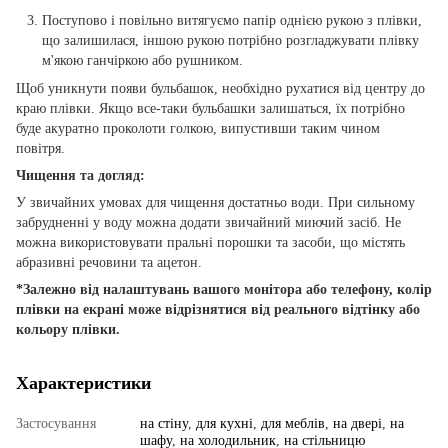
Поступово і повільно витягуємо папір однією рукою з плівки,
що залишилася, іншою рукою потрібно розгладжувати плівку
м'якою ганчіркою або рушником.
Щоб уникнути появи бульбашок, необхідно рухатися від центру до
краю плівки. Якщо все-таки бульбашки залишаться, їх потрібно
буде акуратно проколоти голкою, випустивши таким чином
повітря.
Чищення та догляд:
У звичайних умовах для чищення достатньо води. При сильному
забрудненні у воду можна додати звичайний миючий засіб. Не
можна використовувати пральні порошки та засоби, що містять
абразивні речовини та ацетон.
*Залежно від налаштувань вашого монітора або телефону, колір
плівки на екрані може відрізнятися від реального відтінку або
кольору плівки.
Характеристики
Застосування
на стіну
,
для кухні
,
для меблів
,
на двері
,
на
шафу
,
на холодильник
,
на стільницю