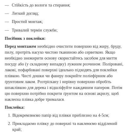
Стійкість до вологи та стирання;
Легкий догляд;
Простий монтаж;
Тривалий термін служби;
Посібник з поклейки:
Перед монтажем
необхідно очистити поверхню від жиру, бруду,
пилу, протріть насухо чистою тканиною або серветкою. Якщо
необхідно знежирити основу скористайтесь засобом для миття
посуду або (у складному випадку) лужним розчином. Поліровані,
лакові, пофарбовані поверхні ідеально підходять для поклейки
плівкою. Чисті дошки чи фанеру покрийте поліефірним або
ґрунтовим лаком. Розтріскану і нерівну поверхню обробіть
шпаклівкою для дерева і відшліфуйте наждачним папером. Потім
цю поверхню потрібно покрити ґрунтом на основі акрилу, щоб
наклеєна плівка добре трималася.
Поклейка:
Відокремлюємо папір від плівки приблизно на 4-5см;
Прикладаємо плівку до поверхні та наклеюємо відділений
край;