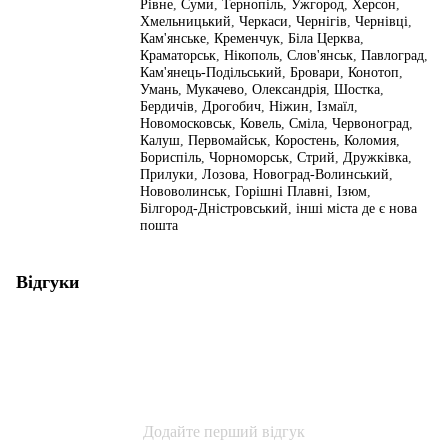
Рівне
,
Суми
,
Тернопіль
,
Ужгород
,
Херсон
,
Хмельницький
,
Черкаси
,
Чернігів
,
Чернівці
,
Кам'янське
,
Кременчук
,
Біла Церква
,
Краматорськ
,
Нікополь
,
Слов'янськ
,
Павлоград
,
Кам'янець-Подільський
,
Бровари
,
Конотоп
,
Умань
,
Мукачево
,
Олександрія
,
Шостка
,
Бердичів
,
Дрогобич
,
Ніжин
,
Ізмаїл
,
Новомосковськ
,
Ковель
,
Сміла
,
Червоноград
,
Калуш
,
Первомайськ
,
Коростень
,
Коломия
,
Бориспіль
,
Чорноморськ
,
Стрий
,
Дружківка
,
Прилуки
,
Лозова
,
Новоград-Волинський
,
Нововолинськ
,
Горішні Плавні
,
Ізюм
,
Білгород-Дністровський
,
інші міста де є нова
пошта
Відгуки
Додайте перший відгук