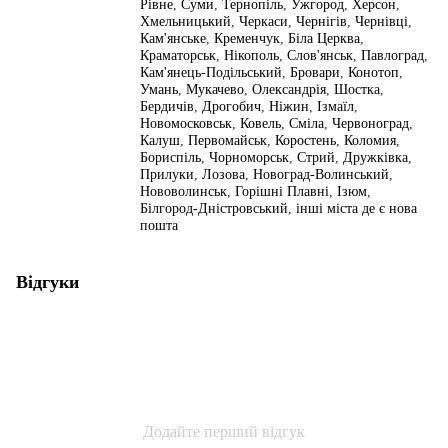
Рівне
,
Суми
,
Тернопіль
,
Ужгород
,
Херсон
,
Хмельницький
,
Черкаси
,
Чернігів
,
Чернівці
,
Кам'янське
,
Кременчук
,
Біла Церква
,
Краматорськ
,
Нікополь
,
Слов'янськ
,
Павлоград
,
Кам'янець-Подільський
,
Бровари
,
Конотоп
,
Умань
,
Мукачево
,
Олександрія
,
Шостка
,
Бердичів
,
Дрогобич
,
Ніжин
,
Ізмаїл
,
Новомосковськ
,
Ковель
,
Сміла
,
Червоноград
,
Калуш
,
Первомайськ
,
Коростень
,
Коломия
,
Бориспіль
,
Чорноморськ
,
Стрий
,
Дружківка
,
Прилуки
,
Лозова
,
Новоград-Волинський
,
Нововолинськ
,
Горішні Плавні
,
Ізюм
,
Білгород-Дністровський
,
інші міста де є нова
пошта
Відгуки
Додайте перший відгук