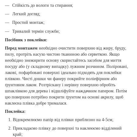
Стійкість до вологи та стирання;
Легкий догляд;
Простий монтаж;
Тривалий термін служби;
Посібник з поклейки:
Перед монтажем
необхідно очистити поверхню від жиру, бруду,
пилу, протріть насухо чистою тканиною або серветкою. Якщо
необхідно знежирити основу скористайтесь засобом для миття
посуду або (у складному випадку) лужним розчином. Поліровані,
лакові, пофарбовані поверхні ідеально підходять для поклейки
плівкою. Чисті дошки чи фанеру покрийте поліефірним або
ґрунтовим лаком. Розтріскану і нерівну поверхню обробіть
шпаклівкою для дерева і відшліфуйте наждачним папером. Потім
цю поверхню потрібно покрити ґрунтом на основі акрилу, щоб
наклеєна плівка добре трималася.
Поклейка:
Відокремлюємо папір від плівки приблизно на 4-5см;
Прикладаємо плівку до поверхні та наклеюємо відділений
край;