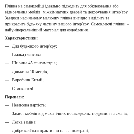
Плівка на самоклейці ідеально підходить для обклеювання або
відновлення меблів, міжкімнатних дверей та декорування інтер'єру.
Завдяки насиченому малюнку плівка вигідно виділить та
прикрасить будь-яку частину вашого інтер'єру. Самоклеючі плівки –
найуніверсальніший матеріал для оздоблення.
Характеристики:
Для будь-якого інтер'єру;
Гладка,глянсова
Ширина 45 сантиметрів;
Довжина 10 метрів;
Виробник Китай;
Самоклеючі.
Переваги:
Невисока вартість;
Захист меблів від механічних пошкоджень, подряпин та сколів;
Легка заміна;
Добре клеїться практично на всі поверхні;