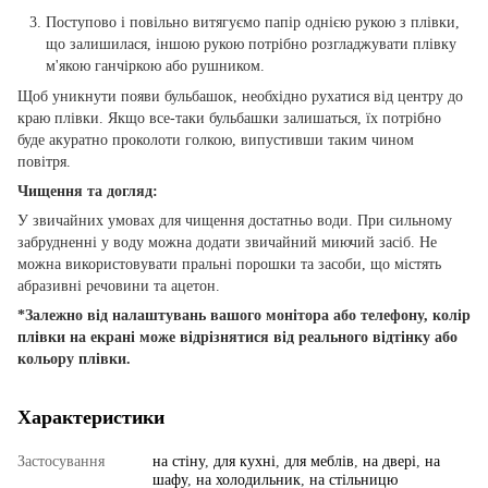
Поступово і повільно витягуємо папір однією рукою з плівки,
що залишилася, іншою рукою потрібно розгладжувати плівку
м'якою ганчіркою або рушником.
Щоб уникнути появи бульбашок, необхідно рухатися від центру до
краю плівки. Якщо все-таки бульбашки залишаться, їх потрібно
буде акуратно проколоти голкою, випустивши таким чином
повітря.
Чищення та догляд:
У звичайних умовах для чищення достатньо води. При сильному
забрудненні у воду можна додати звичайний миючий засіб. Не
можна використовувати пральні порошки та засоби, що містять
абразивні речовини та ацетон.
*Залежно від налаштувань вашого монітора або телефону, колір
плівки на екрані може відрізнятися від реального відтінку або
кольору плівки.
Характеристики
Застосування
на стіну
,
для кухні
,
для меблів
,
на двері
,
на
шафу
,
на холодильник
,
на стільницю