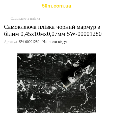
Самоклеюча плівка
Самоклеюча плівка чорний мармур з
білим 0,45х10мх0,07мм SW-00001280
Артикул:
SW-00001280
Написати відгук