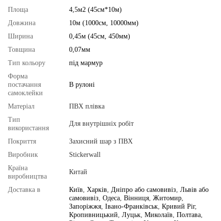
Площа
4,5м2 (45см*10м)
Довжина
10м (1000см, 10000мм)
Ширина
0,45м (45см, 450мм)
Товщина
0,07мм
Тип кольору
під мармур
Форма
постачання
В рулоні
самоклейки
Матеріал
ПВХ плівка
Тип
Для внутрішніх робіт
використання
Покриття
Захисний шар з ПВХ
Виробник
Stickerwall
Країна
Китай
виробництва
Доставка в
Київ
,
Харків
,
Дніпро або самовивіз
,
Львів або
самовивіз
,
Одеса
,
Вінниця
,
Житомир
,
Запоріжжя
,
Івано-Франківськ
,
Кривий Ріг
,
Кропивницький
,
Луцьк
,
Миколаїв
,
Полтава
,