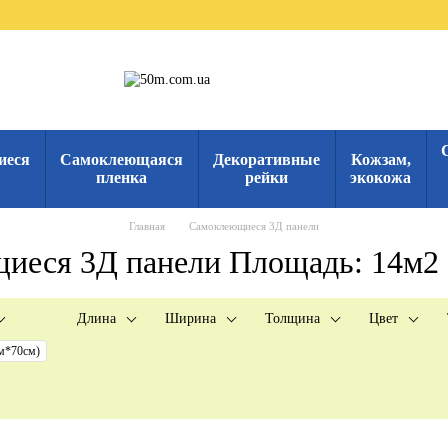
иеся
Самоклеющаяся
Декоративные
Кожзам,
пленка
рейки
экокожа
Главная
Самоклеющиеся 3Д панели
иеся 3Д панели Площадь: 14м2 
Длина
Ширина
Толщина
Цвет
м*70см)