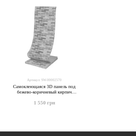
Артикул: SW-00002570
Самоклеющаяся 3D панель под
бежево-коричневый кирпич
екатеринослав 20000х700х3мм
1 550 грн
SW-00002570-