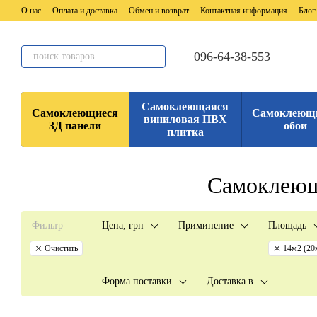
Перейти к основному контенту
О нас
Оплата и доставка
Обмен и возврат
Контактная информация
Блог
096-64-38-553
Самоклеющаяся
Самоклеющиеся
Самоклеющ
виниловая ПВХ
3Д панели
обои
плитка
Самоклеющ
Фильтр
Цена, грн
Приминение
Площадь
Очистить
14м2 (20
Форма поставки
Доставка в