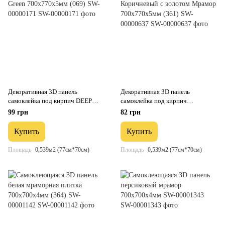
Декоративная 3D панель
Декоративная 3D панель
самоклейка под кирпич DEEP
самоклейка под кирпич
Green 700х770х5мм (069) SW-
Коричневый с золотом Мрамор
99 грн
82 грн
00000171
700x770x5мм (361) SW-00000637
Купить
Купить
Площадь
0,539м2 (77см*70см)
Площадь
0,539м2 (77см*70см)