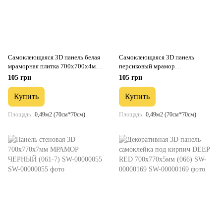
Самоклеющаяся 3D панель белая
Самоклеющаяся 3D панель
мраморная плитка 700х700х4мм
персиковый мрамор
(364) SW-00001142
700х700х4мм SW-00001343
105 грн
105 грн
Купить
Купить
Площадь
0,49м2 (70см*70см)
Площадь
0,49м2 (70см*70см)