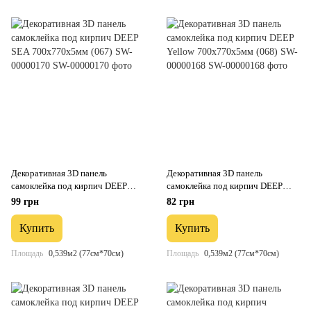
Декоративная 3D панель
Декоративная 3D панель
самоклейка под кирпич DEEP
самоклейка под кирпич DEEP
SEA 700х770х5мм (067) SW-
Yellow 700х770х5мм (068) SW-
99 грн
82 грн
00000170
00000168
Купить
Купить
Площадь
0,539м2 (77см*70см)
Площадь
0,539м2 (77см*70см)