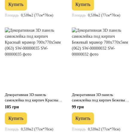
Купить
Купить
Площадь
0,539м2 (77см*70см)
Площадь
0,539м2 (77см*70см)
Декоративная 3D панель
Декоративная 3D панель
самоклейка под кирпич Красный
самоклейка под кирпич Бежевый
мрамор 700x770x5мм (063) SW-
мрамор 700x770x5мм (062) SW-
105 грн
99 грн
00000035
00000032
Купить
Купить
Площадь
0,539м2 (77см*70см)
Площадь
0,539м2 (77см*70см)