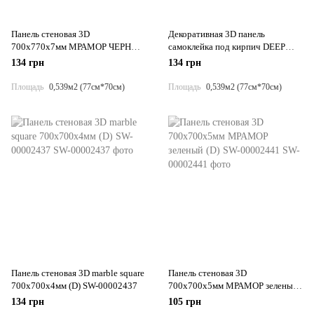
Панель стеновая 3D
Декоративная 3D панель
700х770х7мм МРАМОР ЧЕРНЫЙ
самоклейка под кирпич DEEP
(061-7) SW-00000055
RED 700х770х5мм (066) SW-
134 грн
134 грн
00000169
Площадь
0,539м2 (77см*70см)
Площадь
0,539м2 (77см*70см)
Панель стеновая 3D marble square
Панель стеновая 3D
700х700х4мм (D) SW-00002437
700х700х5мм МРАМОР зеленый
(D) SW-00002441
134 грн
105 грн