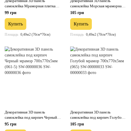
Декоративная 3D панель
Декоративная 3D панель
самоклейка Мраморная плитка
самоклейка Морская мраморная
700x700x4мм (192) SW-00000529
плитка 700x700x4мм (362) SW-
99 грн
105 грн
00000530
Купить
Купить
Площадь
0,49м2 (70см*70см)
Площадь
0,49м2 (70см*70см)
Декоративная 3D панель
Декоративная 3D панель
самоклейка под кирпич Черный
самоклейка под кирпич Голубой
мрамор 700x770x5мм (061-5)
мрамор 700x770x5мм (065) SW-
95 грн
105 грн
SW-00000036
00000033