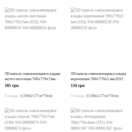
3D панель самоклеющаяся кладка
3D панель самоклеющаяся кладка
желто-песочная 700x770x7мм
коричневая 700х770х5 мм (033)
(032) SW-00000010
SW-00000239
105 грн
134 грн
Площадь
0,539м2 (77см*70см)
Площадь
0,539м2 (77см*70см)