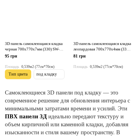
3D панель самоклеющаяся кладка
3D панель самоклеющаяся кладка
черная 700х770х7мм (330) SW-
леопардовая 700х770х4мм (331)
00000674
SW-00001367
95 грн
81 грн
Площадь
0,539м2 (77см*70см)
Площадь
0,539м2 (77см*70см)
Тип цвета
под кладку
Самоклеющиеся 3D панели под кладку — это
современное решение для обновления интерьера с
минимальными затратами времени и усилий. Эти
ПВХ панели 3Д
идеально передают текстуру и
объем кирпичной или каменной кладки, добавляя
изысканности и стиля вашему пространству. В