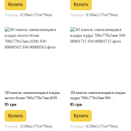
Купить
Купить
Площадь
0,539м2 (77см*70см)
Площадь
0,539м2 (77см*70см)
3D панель самоклеющаяся кладка
3D панель самоклеющаяся кладка
желто-белая 700х770х7мм (039)
пудра 700x770x5мм SW-
SW-00000563
00001715
95 грн
85 грн
Купить
Купить
Площадь
0,539м2 (77см*70см)
Площадь
0,539м2 (77см*70см)