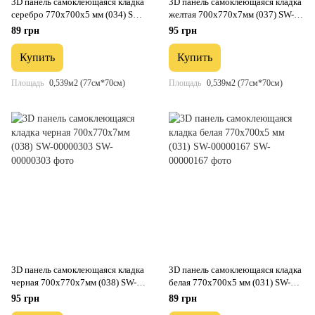
3D панель самоклеющаяся кладка
3D панель самоклеющаяся кладка
серебро 770х700х5 мм (034) SW-
желтая 700х770х7мм (037) SW-
00000217
00000302
89 грн
95 грн
Купить
Купить
Площадь
0,539м2 (77см*70см)
Площадь
0,539м2 (77см*70см)
3D панель самоклеющаяся кладка
3D панель самоклеющаяся кладка
черная 700х770х7мм (038) SW-
белая 770х700х5 мм (031) SW-
00000303
00000167
95 грн
89 грн