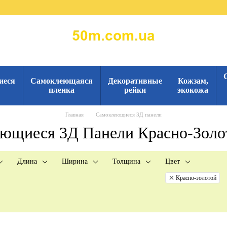
иеся
Самоклеющаяся
Декоративные
Кожзам,
пленка
рейки
экокожа
Главная
Самоклеющиеся 3Д панели
ющиеся 3Д Панели Красно-Золо
Длина
Ширина
Толщина
Цвет
Красно-золотой