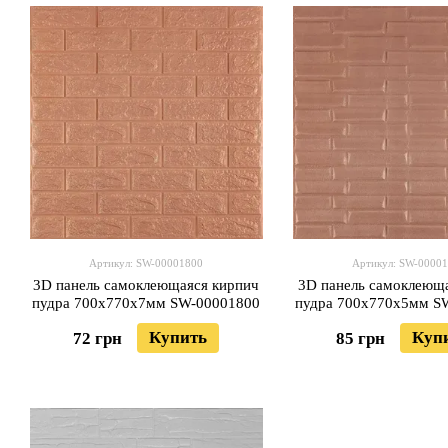
Артикул: SW-00001800
Артикул: SW-0000
3D панель самоклеющаяся кирпич
3D панель самоклеюща
пудра 700х770х7мм SW-00001800
пудра 700x770x5мм S
Купить
Куп
72 грн
85 грн