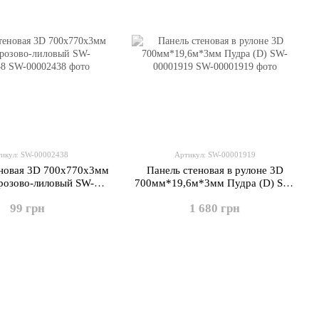
икул: SW-00002438
Артикул: SW-00001919
еновая 3D 700х770х3мм
Панель стеновая в рулоне 3D
розово-лиловый SW-
700мм*19,6м*3мм Пудра (D) SW-
00002438
00001919
99 грн
1 680 грн