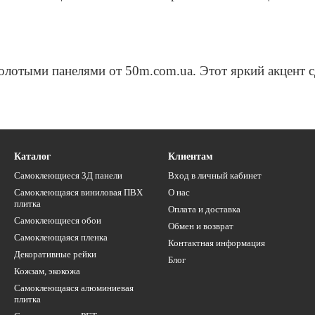
золотыми панелями от 50m.com.ua. Этот яркий акцент 
Каталог
Клиентам
Самоклеющиеся 3Д панели
Вход в личный кабинет
Самоклеющаяся виниловая ПВХ
О нас
плитка
Оплата и доставка
Самоклеющиеся обои
Обмен и возврат
Самоклеющаяся пленка
Контактная информация
Декоративные рейки
Блог
Кожзам, экокожа
Самоклеющаяся алюминиевая
плитка