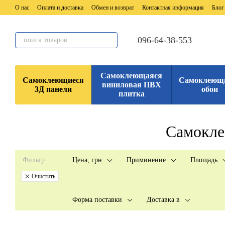
Перейти к основному контенту
О нас
Оплата и доставка
Обмен и возврат
Контактная информация
Блог
096-64-38-553
Самоклеющаяся
Самоклеющиеся
Самоклеющ
виниловая ПВХ
3Д панели
обои
плитка
Самокле
Фильтр
Цена, грн
Приминение
Площадь
Очистить
Форма поставки
Доставка в