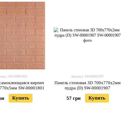
икул: SW-00001801
Артикул: SW-00001907
 самоклеющаяся кирпич
Панель стеновая 3D 700х770х2мм
х770х5мм SW-00001801
пудра (D) SW-00001907
Купить
Купить
рн
57 грн