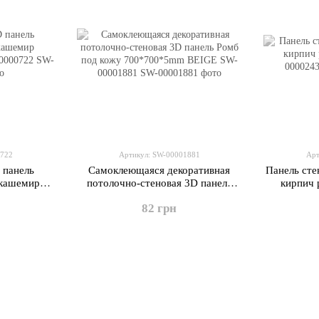
0722
Артикул: SW-00001881
Арт
 панель
Самоклеющаяся декоративная
Панель ст
 кашемир
потолочно-стеновая 3D панель
кирпич 
W-00000722
Ромб под кожу 700*700*5mm
82 грн
BEIGE SW-00001881