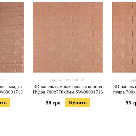
1715
Артикул: SW-00001716
Арт
яся кладка
3D панель самоклеющаяся кирпич
3D панель
W-00001715
Пудра 700x770x3мм SW-00001716
пудра 700
ить
Купить
58 грн
95 г