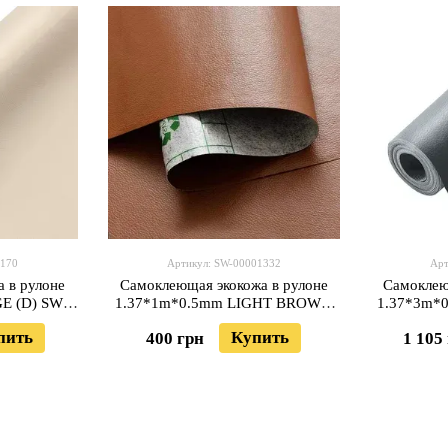
1170
Артикул: SW-00001332
Арт
 в рулоне
Самоклеющая экокожа в рулоне
Самоклею
E (D) SW-
1.37*1m*0.5mm LIGHT BROWN
1.37*3m*
(D) SW-00001332
пить
Купить
400 грн
1 105