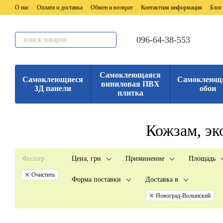
Перейти к основному контенту
О нас
Оплата и доставка
Обмен и возврат
Контактная информация
Блог
096-64-38-553
Самоклеющаяся
Самоклеющиеся
Самоклеющ
виниловая ПВХ
3Д панели
обои
плитка
Кожзам, э
Фильтр
Цена, грн
Приминение
Площадь
Очистить
Форма поставки
Доставка в
Новоград-Волынский