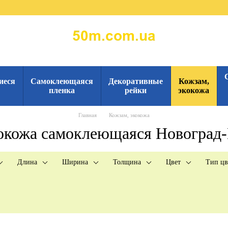
иеся
Самоклеющаяся
Декоративные
Кожзам,
пленка
рейки
экокожа
Главная
Кожзам, экокожа
кокожа самоклеющаяся Новоград
Длина
Ширина
Толщина
Цвет
Тип цв