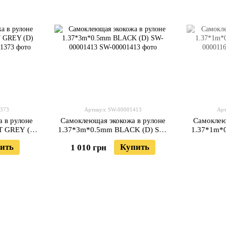
1373
Артикул: SW-00001413
Арт
 в рулоне
Самоклеющая экокожа в рулоне
Самоклею
T GREY (D)
1.37*3m*0.5mm BLACK (D) SW-
1.37*1m*
3
00001413
ить
Купить
1 010 грн