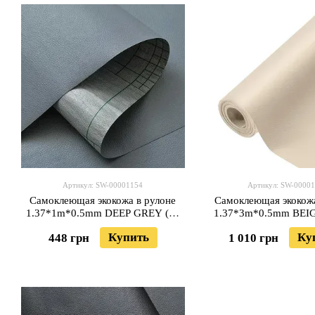
Артикул: SW-00001154
Артикул: SW-0000
Самоклеющая экокожа в рулоне
Самоклеющая экокожа
1.37*1m*0.5mm DEEP GREY (D)
1.37*3m*0.5mm BEIG
SW-00001154
00001170
Купить
Ку
448 грн
1 010 грн