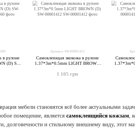
1360
Артикул: SW-00001412
Арт
 в рулоне
Самоклеющая экокожа в рулоне
Самоклею
N (D) SW-
1.37*3m*0.5mm LIGHT BROWN
1.37*3m*
(D) SW-00001412
1 105 грн
врация мебели становятся всё более актуальными зада
юбое помещение, является
самоклеящийся кожзам
, 
и, долговечности и стильному внешнему виду, этот ма