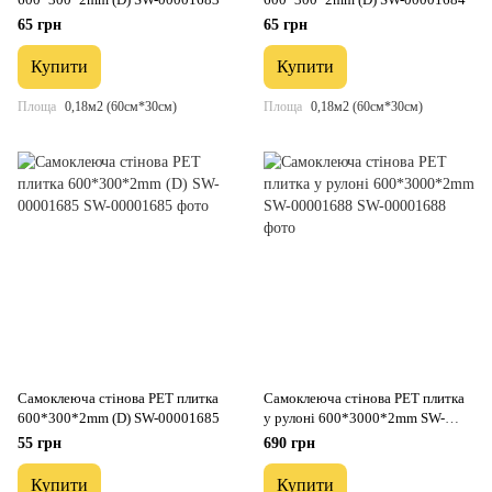
65 грн
65 грн
Купити
Купити
Площа
0,18м2 (60см*30см)
Площа
0,18м2 (60см*30см)
Самоклеюча стінова PET плитка
Самоклеюча стінова PET плитка
600*300*2mm (D) SW-00001685
у рулоні 600*3000*2mm SW-
00001688
55 грн
690 грн
Купити
Купити