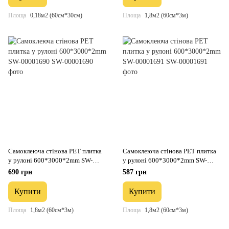
Площа
0,18м2 (60см*30см)
Площа
1,8м2 (60см*3м)
Самоклеюча стінова PET плитка
Самоклеюча стінова PET плитка
у рулоні 600*3000*2mm SW-
у рулоні 600*3000*2mm SW-
00001690
00001691
690 грн
587 грн
Купити
Купити
Площа
1,8м2 (60см*3м)
Площа
1,8м2 (60см*3м)