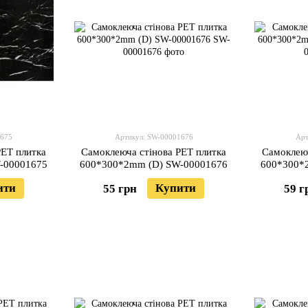
1675
Артикул: SW-00001676
Арт
PET плитка
Самоклеюча стінова PET плитка
Самоклеюч
-00001675
600*300*2mm (D) SW-00001676
600*300*
ити
Купити
55 грн
59 г