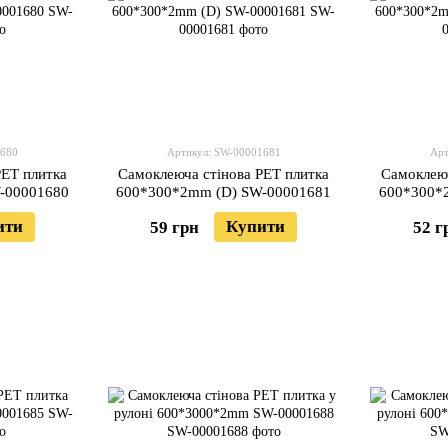
1680
Артикул: SW-00001681
Арт
PET плитка
Самоклеюча стінова PET плитка
Самоклеюч
-00001680
600*300*2mm (D) SW-00001681
600*300*
ити
Купити
59 грн
52 г