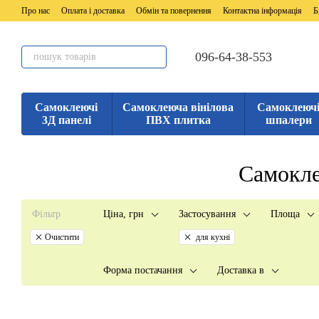
Перейти до основного контенту
Про нас
Оплата і доставка
Обмін та повернення
Контактна інформація
Б
096-64-38-553
Самоклеючі
Самоклеюча вінілова
Самоклеюч
3Д панелі
ПВХ плитка
шпалери
Самокле
Фільтр
Ціна, грн
Застосування
Площа
Очистити
для кухні
Форма постачання
Доставка в