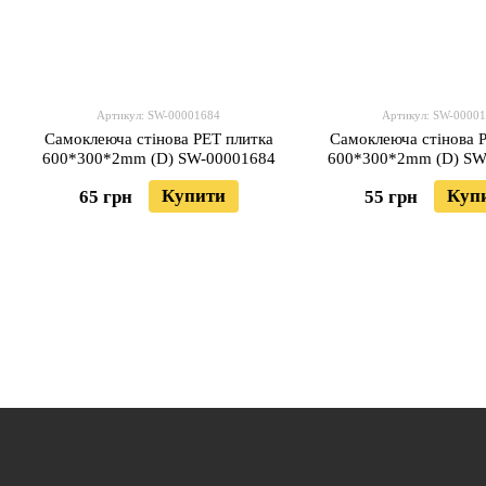
Артикул: SW-00001684
Артикул: SW-0000
Самоклеюча стінова PET плитка
Самоклеюча стінова 
600*300*2mm (D) SW-00001684
600*300*2mm (D) SW
Купити
Куп
65 грн
55 грн