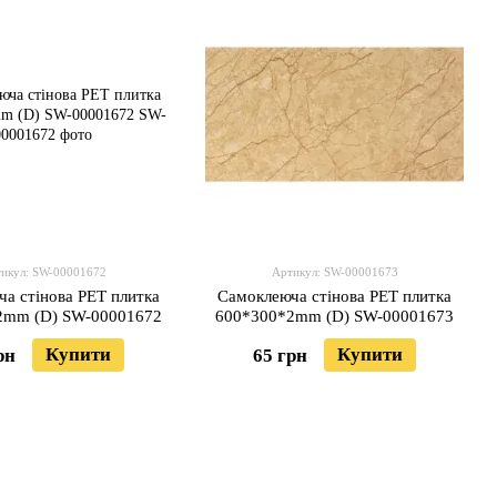
икул: SW-00001672
Артикул: SW-00001673
а стінова PET плитка
Самоклеюча стінова PET плитка
2mm (D) SW-00001672
600*300*2mm (D) SW-00001673
Купити
Купити
рн
65 грн