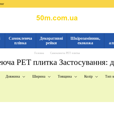
лог
і
Самоклеюча
Декоративні
Шкірозамінник,
плівка
рейки
екокожа
ал
Головна
Самоклеюча PET плитка
юча PET плитка Застосування: д
Довжина
Ширина
Товщина
Колір
Тип к