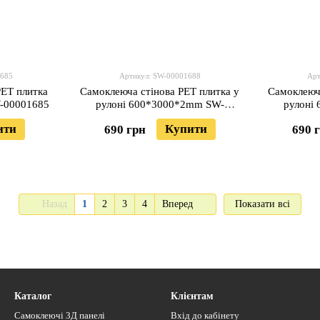
1685
Артикул: SW-00001688
Арт
PET плитка
Самоклеюча стінова PET плитка у
Самоклеюча
-00001685
рулоні 600*3000*2mm SW-
рулоні
00001688
ити
Купити
690 грн
690 
Назад
1
2
3
4
Вперед
Показати всі
Каталог
Клієнтам
Самоклеючі 3Д панелі
Вхід до кабінету