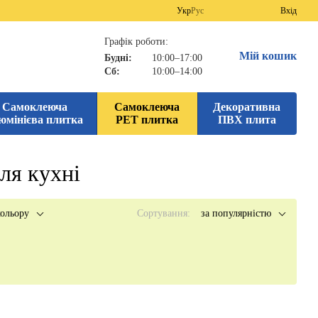
Укр
Рус
Вхід
Графік роботи:
Мій кошик
Будні:
10:00–17:00
Сб:
10:00–14:00
Самоклеюча
Самоклеюча
Декоративна
юмінієва плитка
PET плитка
ПВХ плита
ля кухні
ольору
Сортування:
за популярністю