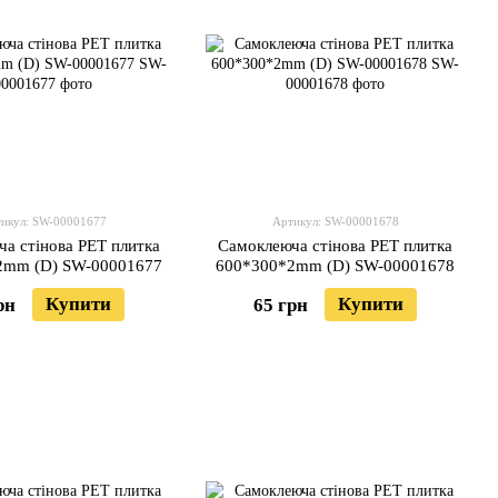
икул: SW-00001677
Артикул: SW-00001678
а стінова PET плитка
Самоклеюча стінова PET плитка
2mm (D) SW-00001677
600*300*2mm (D) SW-00001678
Купити
Купити
рн
65 грн