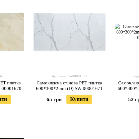
1670
Артикул: SW-00001671
Арт
PET плитка
Самоклеюча стінова PET плитка
Самоклеюч
-00001670
600*300*2mm (D) SW-00001671
600*300*
ити
Купити
65 грн
52 г