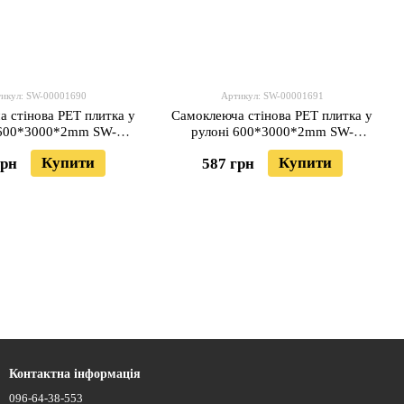
икул: SW-00001690
Артикул: SW-00001691
 стінова PET плитка у
Самоклеюча стінова PET плитка у
 600*3000*2mm SW-
рулоні 600*3000*2mm SW-
00001690
00001691
Купити
Купити
грн
587 грн
Контактна інформація
096-64-38-553