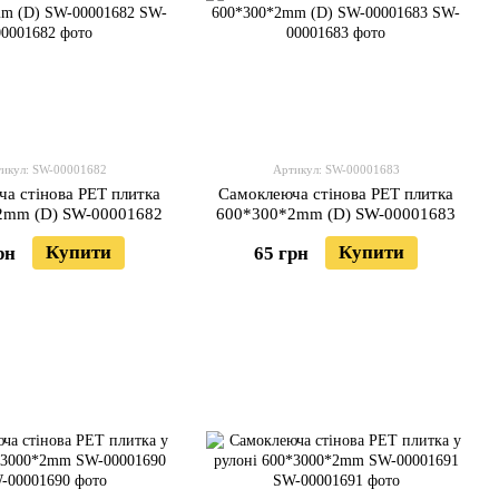
икул: SW-00001682
Артикул: SW-00001683
а стінова PET плитка
Самоклеюча стінова PET плитка
2mm (D) SW-00001682
600*300*2mm (D) SW-00001683
Купити
Купити
рн
65 грн