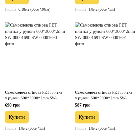
Площа
0,18м2 (60см*30см)
Площа
1,8м2 (60см*3м)
Самоклеюча стінова PET плитка
Самоклеюча стінова PET плитка
у рулоні 600*3000*2mm SW-
у рулоні 600*3000*2mm SW-
00001690
00001691
690 грн
587 грн
Купити
Купити
Площа
1,8м2 (60см*3м)
Площа
1,8м2 (60см*3м)