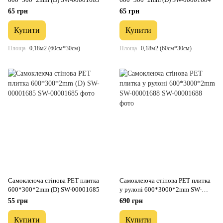
65 грн
65 грн
Купити
Купити
Площа
0,18м2 (60см*30см)
Площа
0,18м2 (60см*30см)
Самоклеюча стінова PET плитка
Самоклеюча стінова PET плитка
600*300*2mm (D) SW-00001685
у рулоні 600*3000*2mm SW-
00001688
55 грн
690 грн
Купити
Купити