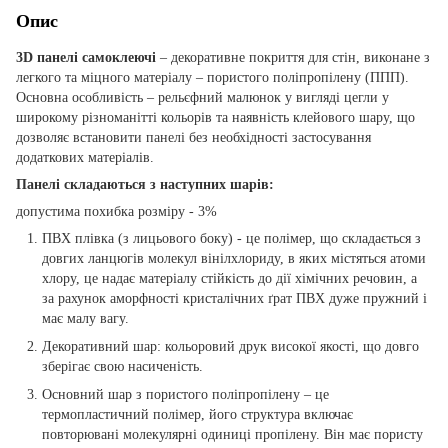
Опис
3D панелі самоклеючі
– декоративне покриття для стін, виконане з
легкого та міцного матеріалу – пористого поліпропілену (ППП).
Основна особливість – рельєфний малюнок у вигляді цегли у
широкому різноманітті кольорів та наявність клейового шару, що
дозволяє встановити панелі без необхідності застосування
додаткових матеріалів.
Панелі складаються з наступних шарів:
допустима похибка розміру - 3%
ПВХ плівка (з лицьового боку) - це полімер, що складається з
довгих ланцюгів молекул вінілхлориду, в яких містяться атоми
хлору, це надає матеріалу стійкість до дії хімічних речовин, а
за рахунок аморфності кристалічних ґрат ПВХ дуже пружний і
має малу вагу.
Декоративний шар: кольоровий друк високої якості, що довго
зберігає свою насиченість.
Основний шар з пористого поліпропілену – це
термопластичний полімер, його структура включає
повторювані молекулярні одиниці пропілену. Він має пористу