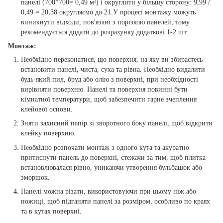
панелі (700*700= 0,49 м²) і округлити у більшу сторону: 9,99 /
0,49 = 20,38 округляємо до 21.У процесі монтажу можуть
виникнути відходи, пов'язані з порізкою панелей, тому
рекомендується додати до розрахунку додаткові 1-2 шт.
Монтаж:
Необхідно переконатися, що поверхня, на яку ви збираєтесь
встановити панелі, чиста, суха та рівна. Необхідно видалити
будь-який пил, бруд або олію з поверхні, при необхідності
вирівняти поверхню. Панелі та поверхня повинні бути
кімнатної температури, щоб забезпечити гарне зчеплення
клейової основи.
Зняти захисний папір зі зворотного боку панелі, щоб відкрити
клейку поверхню.
Необхідно розпочати монтаж з одного кута та акуратно
притиснути панель до поверхні, стежачи за тим, щоб плитка
встановлювалася рівно, уникаючи утворення бульбашок або
зморшок.
Панелі можна різати, використовуючи при цьому ніж або
ножиці, щоб підганяти панелі за розміром, особливо по краях
та в кутах поверхні.