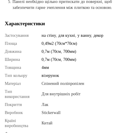
Панелі необхідно щільно притискати до поверхні, щоб
забезпечити гарне зчеплення між плиткою та основою.
Характеристики
Застосування
на стіну
,
для кухні
,
у ванну
,
декор
Площа
0,49м2 (70см*70см)
Довжина
0,7м (70см, 700мм)
Ширина
0,7м (70см, 700мм)
Товщина
4мм
Тип кольору
візерунок
Матеріал
Спінений поліпропілен
Тип
Для внутрішніх робіт
використання
Покриття
Лак
Виробник
Stickerwall
Країні
Китай
виробництва