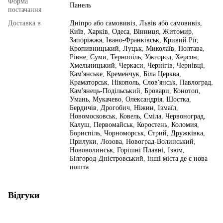
Форма
Панель
постачання
Доставка в
Дніпро або самовивіз
,
Львів або самовивіз
,
Київ
,
Харків
,
Одеса
,
Вінниця
,
Житомир
,
Запоріжжя
,
Івано-Франківськ
,
Кривий Ріг
,
Кропивницький
,
Луцьк
,
Миколаїв
,
Полтава
,
Рівне
,
Суми
,
Тернопіль
,
Ужгород
,
Херсон
,
Хмельницький
,
Черкаси
,
Чернігів
,
Чернівці
,
Кам'янське
,
Кременчук
,
Біла Церква
,
Краматорськ
,
Нікополь
,
Слов'янськ
,
Павлоград
,
Кам'янець-Подільський
,
Бровари
,
Конотоп
,
Умань
,
Мукачево
,
Олександрія
,
Шостка
,
Бердичів
,
Дрогобич
,
Ніжин
,
Ізмаїл
,
Новомосковськ
,
Ковель
,
Сміла
,
Червоноград
,
Калуш
,
Первомайськ
,
Коростень
,
Коломия
,
Бориспіль
,
Чорноморськ
,
Стрий
,
Дружківка
,
Прилуки
,
Лозова
,
Новоград-Волинський
,
Нововолинськ
,
Горішні Плавні
,
Ізюм
,
Білгород-Дністровський
,
інші міста де є нова
пошта
Відгуки