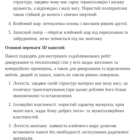
структуру, завдяки чому має гарну термоізоляцію і низьку
щільність, а відповідно і малу вагу. Пористий поліпропілен
також стійкий до вологи і хімічно інертний.
Клейовий шар: нетоксична основа з високим рівнем адгезії.
Захисний папір – оберігає клейовий шар від пересихання та
забруднення, легко знімається під час монтажу.
Основні переваги 3D панелей:
Панелі підходять для внутрішніх оздоблювальних робіт:
декорування та теплоізоляції стін у всіх видах житлових та
комерційних приміщень, а також для декорування та відновлення
меблів, дверей та інших, навіть не зовсім рівних поверхонь.
Легкість: завдяки своїй структурі матеріал має малу вагу, це
полегшує транспортування (при цьому роблячи його більш
економічним) та встановлення.
Ізоляційні властивості: пористий характер матеріалу, крім
малої ваги, надає йому добрих тепло- та звукоізоляційних
властивостей.
Легкість монтажу: наявність клейового шару дозволяє
встановити панелі без необхідності застосування додаткових
матеріалів.