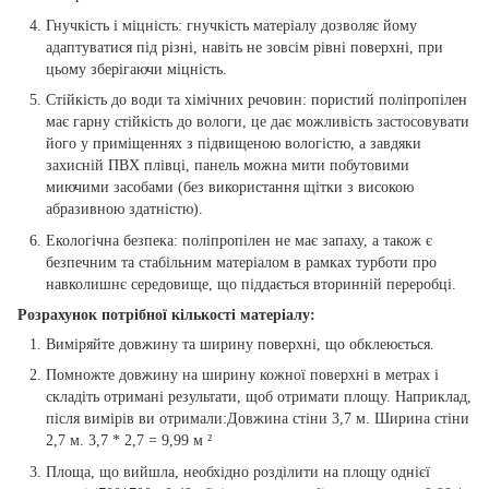
Гнучкість і міцність: гнучкість матеріалу дозволяє йому
адаптуватися під різні, навіть не зовсім рівні поверхні, при
цьому зберігаючи міцність.
Стійкість до води та хімічних речовин: пористий поліпропілен
має гарну стійкість до вологи, це дає можливість застосовувати
його у приміщеннях з підвищеною вологістю, а завдяки
захисній ПВХ плівці, панель можна мити побутовими
миючими засобами (без використання щітки з високою
абразивною здатністю).
Екологічна безпека: поліпропілен не має запаху, а також є
безпечним та стабільним матеріалом в рамках турботи про
навколишнє середовище, що піддається вторинній переробці.
Розрахунок потрібної кількості матеріалу:
Виміряйте довжину та ширину поверхні, що обклеюється.
Помножте довжину на ширину кожної поверхні в метрах і
складіть отримані результати, щоб отримати площу. Наприклад,
після вимірів ви отримали:Довжина стіни 3,7 м. Ширина стіни
2,7 м. 3,7 * 2,7 = 9,99 м ²
Площа, що вийшла, необхідно розділити на площу однієї