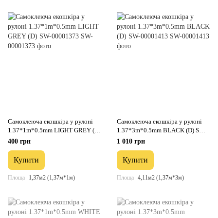
Самоклеюча екошкіра у рулоні
Самоклеюча екошкіра у рулоні
1.37*1m*0.5mm LIGHT GREY (D)
1.37*3m*0.5mm BLACK (D) SW-
SW-00001373
00001413
400 грн
1 010 грн
Купити
Купити
Площа
1,37м2 (1,37м*1м)
Площа
4,11м2 (1,37м*3м)