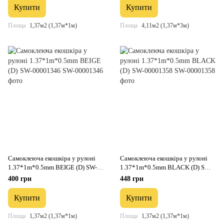
Купити
Купити
Площа
1,37м2 (1,37м*1м)
Площа
4,11м2 (1,37м*3м)
Самоклеюча екошкіра у рулоні
Самоклеюча екошкіра у рулоні
1.37*1m*0.5mm BEIGE (D) SW-
1.37*1m*0.5mm BLACK (D) SW-
00001346
00001358
400 грн
448 грн
Купити
Купити
Площа
1,37м2 (1,37м*1м)
Площа
1,37м2 (1,37м*1м)