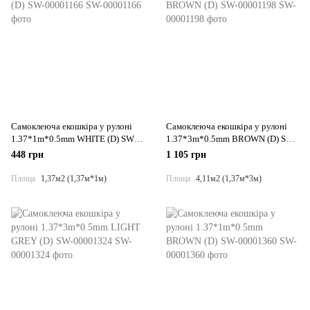
Самоклеюча екошкіра у рулоні
Самоклеюча екошкіра у рулоні
1.37*1m*0.5mm WHITE (D) SW-
1.37*3m*0.5mm BROWN (D) SW-
00001166
00001198
448 грн
1 105 грн
Площа
1,37м2 (1,37м*1м)
Площа
4,11м2 (1,37м*3м)