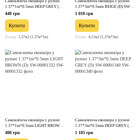
Самоклеюча екошкіра у рулоні
Самоклеюча екошкіра у рулоні
1.37*1m*0.5mm DEEP GREY (D)
1.37*3m*0.5mm BEIGE (D) SW-
SW-00001154
00001170
448 грн
1 010 грн
Купити
Купити
Площа
1,37м2 (1,37м*1м)
Площа
4,11м2 (1,37м*3м)
Самоклеюча екошкіра у рулоні
Самоклеюча екошкіра у рулоні
1.37*1m*0.5mm LIGHT BROWN
1.37*3m*0.5mm DEEP GREY (D)
(D) SW-00001332
SW-00001340
400 грн
1 105 грн