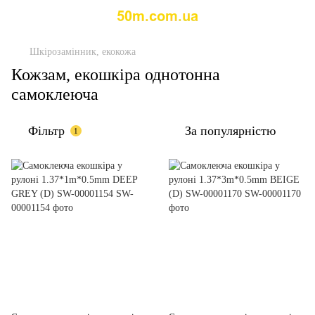
Шкірозамінник, екокожа
Кожзам, екошкіра однотонна
самоклеюча
Фільтр
За популярністю
1