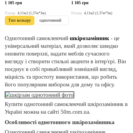
(D) SW-00001412
00001415
1 105 грн
1 105 грн
Площа
4,11м2 (1,37м*3м)
Площа
4,11м2 (1,37м*3м)
Тип кольору
однотонний
Однотонний самоклеючий
шкірозамінник
- це
універсальний матеріал, який дозволяє швидко
оновити поверхні, надати меблів сучасного
вигляду і створити стильні акценти в інтер'єрі. Він
поєднує в собі привабливий зовнішній вигляд,
міцність та простоту використання, що робить
його популярним вибором для дому та офісу.
Купити однотонний самоклеючий шкірозамінник в
Україні можна на сайті 50m.com.ua.
Особливості однотонного шкірозамінника
Однотонний самоклеючий шкірозамінник