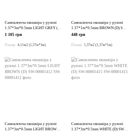
Самоклеюча екошкіра у рулоні
Самоклеюча екошкіра у рулоні
1.37*3m*0.5mm LIGHT GREY (D)
1.37*1m*0.5mm BROWN (D) SW-
SW-00001324
00001360
1 105 грн
448 грн
Площа
4,11м2 (1,37м*3м)
Площа
1,37м2 (1,37м*1м)
Самоклеюча екошкіра у рулоні
Самоклеюча екошкіра у рулоні
1.37*3m*0.5mm LIGHT BROWN
1.37*3m*0.5mm WHITE (D) SW-