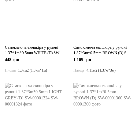
Самоклеюча екошкіра у рулоні
Самоклеюча екошкіра у рулоні
1.37*1m*0.5mm WHITE (D) SW-
1.37*3m*0.5mm BROWN (D) SW-
00001166
00001198
448 грн
1 105 грн
Площа
1,37м2 (1,37м*1м)
Площа
4,11м2 (1,37м*3м)