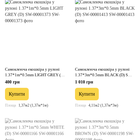
Самоклеюча екошкіра у рулоні
Самоклеюча екошкіра у рулоні
1.37*1m*0.5mm LIGHT GREY (D)
1.37*3m*0.5mm BLACK (D) SW-
SW-00001373
00001413
400 грн
1 010 грн
Купити
Купити
Площа
1,37м2 (1,37м*1м)
Площа
4,11м2 (1,37м*3м)