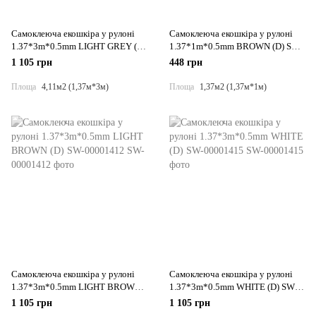
Самоклеюча екошкіра у рулоні
Самоклеюча екошкіра у рулоні
1.37*3m*0.5mm LIGHT GREY (D)
1.37*1m*0.5mm BROWN (D) SW-
SW-00001324
00001360
1 105 грн
448 грн
Площа
4,11м2 (1,37м*3м)
Площа
1,37м2 (1,37м*1м)
Самоклеюча екошкіра у рулоні
Самоклеюча екошкіра у рулоні
1.37*3m*0.5mm LIGHT BROWN
1.37*3m*0.5mm WHITE (D) SW-
(D) SW-00001412
00001415
1 105 грн
1 105 грн