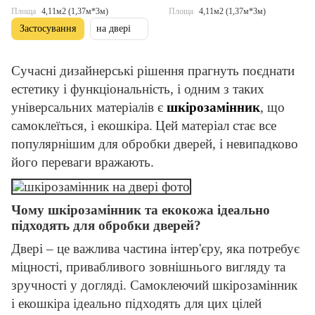
Площа
4,11м2 (1,37м*3м)
Площа
4,11м2 (1,37м*3м)
Застосування
на двері
Сучасні дизайнерські рішення прагнуть поєднати
естетику і функціональність, і одним з таких
універсальних матеріалів є
шкірозамінник
, що
самоклеїться, і екошкіра.
Цей матеріал стає все
популярнішим для обробки дверей, і невипадково
його переваги вражають.
Чому шкірозамінник та екокожа ідеально
підходять для обробки дверей?
Двері – це важлива частина інтер'єру, яка потребує
міцності, привабливого зовнішнього вигляду та
зручності у догляді. Самоклеючий шкірозамінник
і екошкіра ідеально підходять для цих цілей