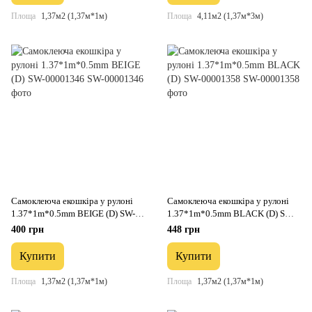
Площа
1,37м2 (1,37м*1м)
Площа
4,11м2 (1,37м*3м)
Самоклеюча екошкіра у рулоні
Самоклеюча екошкіра у рулоні
1.37*1m*0.5mm BEIGE (D) SW-
1.37*1m*0.5mm BLACK (D) SW-
00001346
00001358
400 грн
448 грн
Купити
Купити
Площа
1,37м2 (1,37м*1м)
Площа
1,37м2 (1,37м*1м)