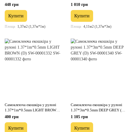
SW-00001154
00001170
448 грн
1 010 грн
Купити
Купити
Площа
1,37м2 (1,37м*1м)
Площа
4,11м2 (1,37м*3м)
Самоклеюча екошкіра у рулоні
Самоклеюча екошкіра у рулоні
1.37*1m*0.5mm LIGHT BROWN
1.37*3m*0.5mm DEEP GREY (D)
(D) SW-00001332
SW-00001340
400 грн
1 105 грн
Купити
Купити