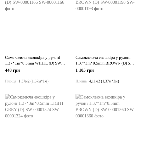
Самоклеюча екошкіра у рулоні
Самоклеюча екошкіра у рулоні
1.37*1m*0.5mm WHITE (D) SW-
1.37*3m*0.5mm BROWN (D) SW-
00001166
00001198
448 грн
1 105 грн
Площа
1,37м2 (1,37м*1м)
Площа
4,11м2 (1,37м*3м)