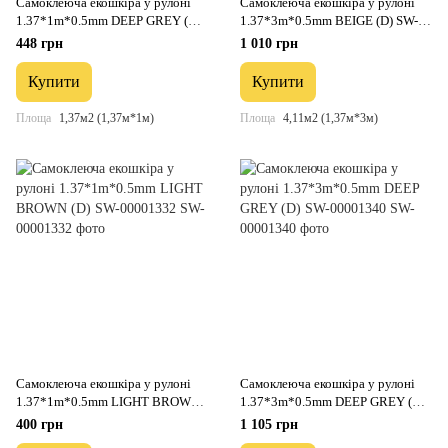
Самоклеюча екошкіра у рулоні
Самоклеюча екошкіра у рулоні
1.37*1m*0.5mm DEEP GREY (D)
1.37*3m*0.5mm BEIGE (D) SW-
SW-00001154
00001170
448 грн
1 010 грн
Купити
Купити
Площа
1,37м2 (1,37м*1м)
Площа
4,11м2 (1,37м*3м)
Самоклеюча екошкіра у рулоні
Самоклеюча екошкіра у рулоні
1.37*1m*0.5mm LIGHT BROWN
1.37*3m*0.5mm DEEP GREY (D)
(D) SW-00001332
SW-00001340
400 грн
1 105 грн