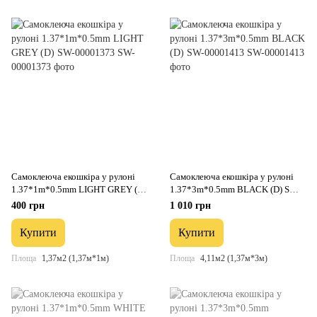
Самоклеюча екошкіра у рулоні
Самоклеюча екошкіра у рулоні
1.37*1m*0.5mm LIGHT GREY (D)
1.37*3m*0.5mm BLACK (D) SW-
SW-00001373
00001413
400 грн
1 010 грн
Купити
Купити
Площа
1,37м2 (1,37м*1м)
Площа
4,11м2 (1,37м*3м)