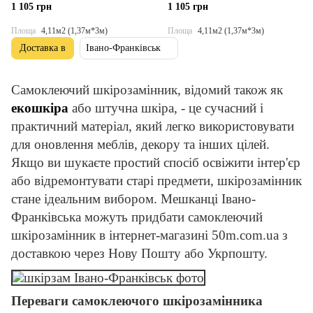
(D) SW-00001412
00001415
1 105 грн
1 105 грн
Площа
4,11м2 (1,37м*3м)
Площа
4,11м2 (1,37м*3м)
Доставка в
Івано-Франківськ
Самоклеючий шкірозамінник, відомий також як
екошкіра
або штучна шкіра, - це сучасний і
практичний матеріал, який легко використовувати
для оновлення меблів, декору та інших цілей.
Якщо ви шукаєте простий спосіб освіжити інтер'єр
або відремонтувати старі предмети, шкірозамінник
стане ідеальним вибором. Мешканці Івано-
Франківська можуть придбати самоклеючий
шкірозамінник в інтернет-магазині 50m.com.ua з
доставкою через Нову Пошту або Укрпошту.
Переваги самоклеючого шкірозамінника