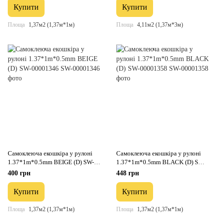
Купити
Купити
Площа
1,37м2 (1,37м*1м)
Площа
4,11м2 (1,37м*3м)
Самоклеюча екошкіра у рулоні
Самоклеюча екошкіра у рулоні
1.37*1m*0.5mm BEIGE (D) SW-
1.37*1m*0.5mm BLACK (D) SW-
00001346
00001358
400 грн
448 грн
Купити
Купити
Площа
1,37м2 (1,37м*1м)
Площа
1,37м2 (1,37м*1м)