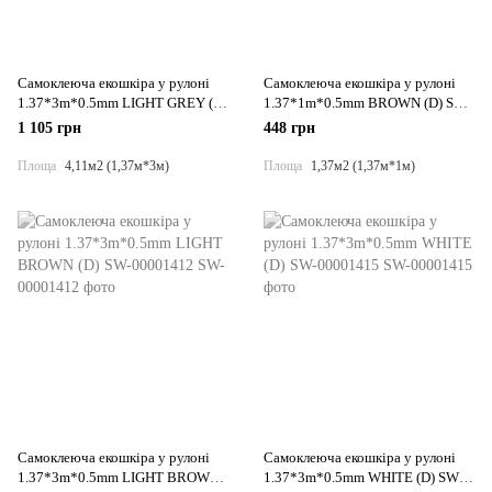
Самоклеюча екошкіра у рулоні
Самоклеюча екошкіра у рулоні
1.37*3m*0.5mm LIGHT GREY (D)
1.37*1m*0.5mm BROWN (D) SW-
SW-00001324
00001360
1 105 грн
448 грн
Площа
4,11м2 (1,37м*3м)
Площа
1,37м2 (1,37м*1м)
Самоклеюча екошкіра у рулоні
Самоклеюча екошкіра у рулоні
1.37*3m*0.5mm LIGHT BROWN
1.37*3m*0.5mm WHITE (D) SW-