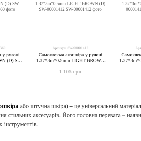
1360
Артикул: SW-00001412
Арт
 у рулоні
Самоклеюча екошкіра у рулоні
Самоклею
N (D) SW-
1.37*3m*0.5mm LIGHT BROWN
1.37*3m*
(D) SW-00001412
1 105 грн
ошкіра
або штучна шкіра) – це універсальний матеріал,
ння стильних аксесуарів. Його головна перевага – наявн
х інструментів.