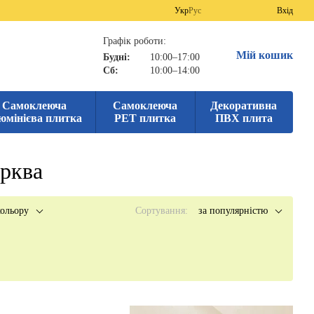
Укр
Рус
Вхід
Графік роботи:
Мій кошик
Будні:
10:00–17:00
Сб:
10:00–14:00
Самоклеюча
Самоклеюча
Декоративна
юмінієва плитка
PET плитка
ПВХ плита
ерква
ольору
Сортування:
за популярністю