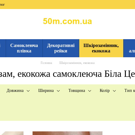
лог
і
Самоклеюча
Декоративні
Шкірозамінник,
плівка
рейки
екокожа
ал
Головна
Шкірозамінник, екокожа
ам, екокожа самоклеюча Біла Ц
Довжина
Ширина
Товщина
Колір
Тип к