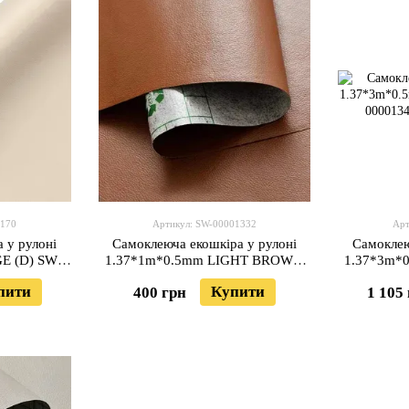
1170
Артикул: SW-00001332
Арт
 у рулоні
Самоклеюча екошкіра у рулоні
Самоклею
E (D) SW-
1.37*1m*0.5mm LIGHT BROWN
1.37*3m*
(D) SW-00001332
пити
Купити
400 грн
1 105