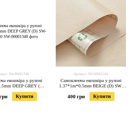
икул: SW-00001340
Артикул: SW-00001346
ча екошкіра у рулоні
Самоклеюча екошкіра у рулоні
0.5mm DEEP GREY (D)
1.37*1m*0.5mm BEIGE (D) SW-
SW-00001340
00001346
Купити
Купити
 грн
400 грн