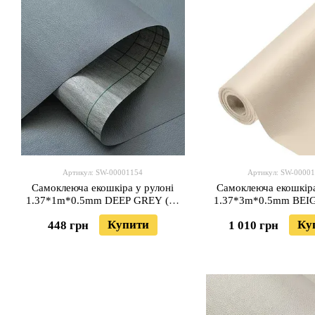
Артикул: SW-00001154
Артикул: SW-0000
Самоклеюча екошкіра у рулоні
Самоклеюча екошкіра
1.37*1m*0.5mm DEEP GREY (D)
1.37*3m*0.5mm BEIG
SW-00001154
00001170
Купити
Ку
448 грн
1 010 грн