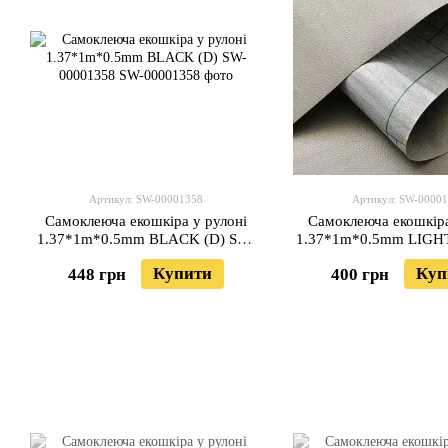
Артикул: SW-00001358
Артикул: SW-0000
Самоклеюча екошкіра у рулоні
Самоклеюча екошкіра
1.37*1m*0.5mm BLACK (D) SW-
1.37*1m*0.5mm LIGH
00001358
SW-0000137
Купити
Куп
448 грн
400 грн