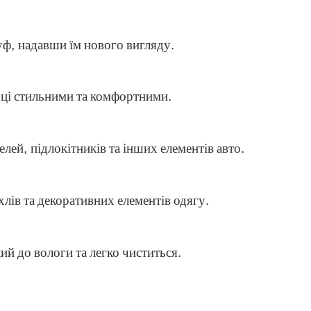
уф
,
надавши
їм
нового
вигляду
.
ьці
стильними
та
комфортними
.
елей
,
підлокітників
та
інших
елементів
авто
.
хлів
та
декоративних
елементів
одягу
.
кий
до
вологи
та
легко
чиститься
.