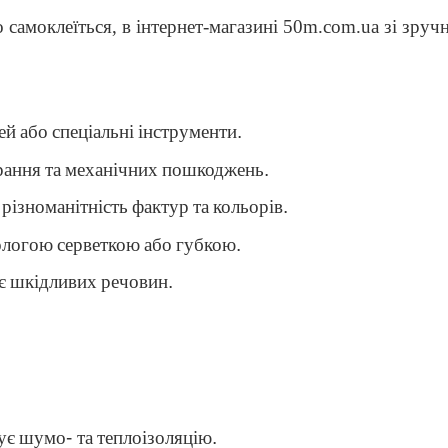
о самоклеїться, в інтернет-магазині 50m.com.ua зі 
ей
або
спеціальні
інструменти
.
рання
та
механічних
пошкоджень
.
,
різноманітність
фактур
та
кольорів
.
ологою
серветкою
або
губкою
.
є
шкідливих
речовин
.
ує
шумо
-
та
теплоізоляцію
.