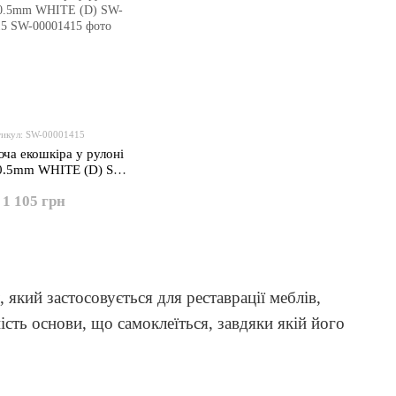
икул: SW-00001415
ча екошкіра у рулоні
0.5mm WHITE (D) SW-
00001415
1 105 грн
 який застосовується для реставрації меблів,
ість основи, що самоклеїться, завдяки якій його