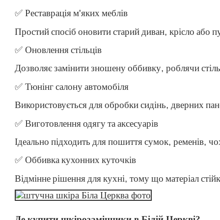
✅
Реставрація
м
'
яких
меблів
Простий
спосіб
оновити
старий
диван
,
крісло
або
п
✅
Оновлення
стільців
Дозволяє
замінити
зношену
оббивку
,
роблячи
стіл
✅
Тюнінг
салону
автомобіля
Використовується
для
обробки
сидінь
,
дверних
пан
✅
Виготовлення
одягу
та
аксесуарів
Ідеально
підходить
для
пошиття
сумок
,
ременів
,
чо
✅
Оббивка
кухонних
куточків
Відмінне
рішення
для
кухні
,
тому
що
матеріал
стій
Де купити шкірозамінники в Білій Церкві?