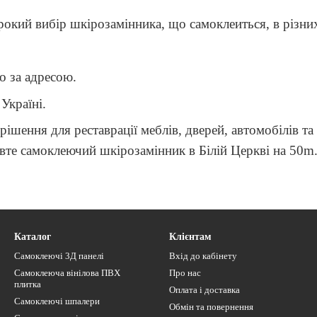
окий вибір шкірозамінника, що самоклеиться, в різних
о за адресою.
Україні.
рішення для реставрації меблів, дверей, автомобілів та 
овте самоклеючий шкірозамінник в Білій Церкві на 50m.
Каталог
Клієнтам
Самоклеючі 3Д панелі
Вхід до кабінету
Самоклеюча вінілова ПВХ
Про нас
плитка
Оплата і доставка
Самоклеючі шпалери
Обмін та повернення