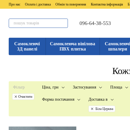
Перейти до основного контенту
Про нас
Оплата і доставка
Обмін та повернення
Контактна інформація
Б
096-64-38-553
Самоклеючі
Самоклеюча вінілова
Самоклеюч
3Д панелі
ПВХ плитка
шпалери
Кожз
Фільтр
Ціна, грн
Застосування
Площа
Очистити
Форма постачання
Доставка в
Біла Церква