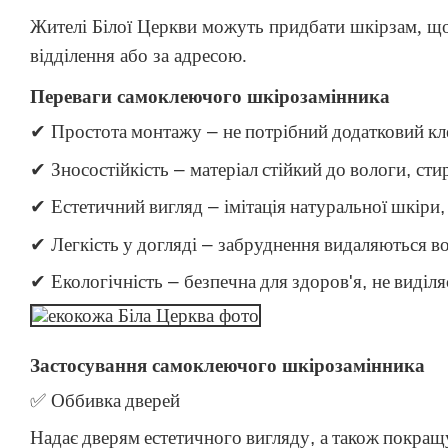
Жителі Білої Церкви можуть придбати шкірзам, щ
відділення або за адресою.
Переваги самоклеючого шкірозамінника
✔
Простота
монтажу
–
не
потрібний
додатковий
кл
✔
Зносостійкість
–
матеріал
стійкий
до
вологи
,
сти
✔
Естетичний
вигляд
–
імітація
натуральної
шкіри
✔
Легкість
у
догляді
–
забруднення
видаляються
в
✔
Екологічність
–
безпечна
для
здоров
'
я
,
не
виділя
Застосування самоклеючого шкірозамінника
✅
Оббивка
дверей
Надає
дверям
естетичного
вигляду
,
а
також
покращ