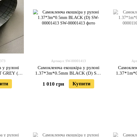
1373
Артикул: SW-00001413
Арт
 у рулоні
Самоклеюча екошкіра у рулоні
Самоклею
T GREY (D)
1.37*3m*0.5mm BLACK (D) SW-
1.37*1m*
3
00001413
ити
Купити
1 010 грн