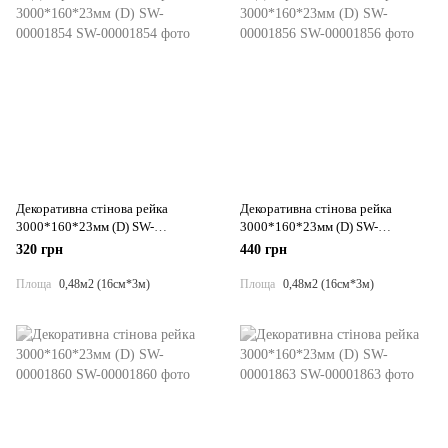
Декоративна стінова рейка
Декоративна стінова рейка
3000*160*23мм (D) SW-
3000*160*23мм (D) SW-
00001854
00001856
320 грн
440 грн
Площа
0,48м2 (16см*3м)
Площа
0,48м2 (16см*3м)