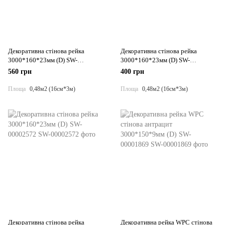
Декоративна стінова рейка
Декоративна стінова рейка
3000*160*23мм (D) SW-
3000*160*23мм (D) SW-
00001860
00001863
560 грн
400 грн
Площа
0,48м2 (16см*3м)
Площа
0,48м2 (16см*3м)
Декоративна стінова рейка
Декоративна рейка WPC стінова