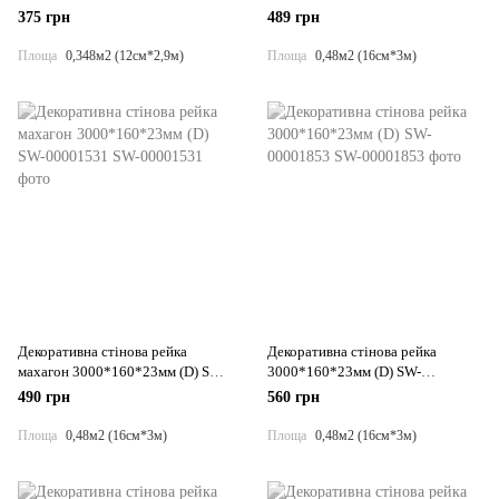
00002142
00001527
375 грн
489 грн
Площа
0,348м2 (12см*2,9м)
Площа
0,48м2 (16см*3м)
Декоративна стінова рейка
Декоративна стінова рейка
махагон 3000*160*23мм (D) SW-
3000*160*23мм (D) SW-
00001531
00001853
490 грн
560 грн
Площа
0,48м2 (16см*3м)
Площа
0,48м2 (16см*3м)