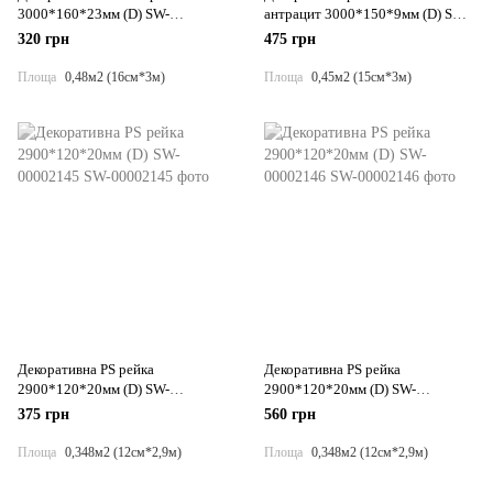
3000*160*23мм (D) SW-
антрацит 3000*150*9мм (D) SW-
00002572
00001869
320 грн
475 грн
Площа
0,48м2 (16см*3м)
Площа
0,45м2 (15см*3м)
Декоративна PS рейка
Декоративна PS рейка
2900*120*20мм (D) SW-
2900*120*20мм (D) SW-
00002145
00002146
375 грн
560 грн
Площа
0,348м2 (12см*2,9м)
Площа
0,348м2 (12см*2,9м)