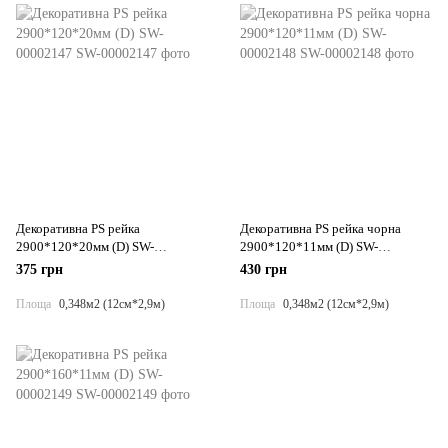
Декоративна PS рейка
Декоративна PS рейка чорна
2900*120*20мм (D) SW-
2900*120*11мм (D) SW-
00002147
00002148
375 грн
430 грн
Площа
0,348м2 (12см*2,9м)
Площа
0,348м2 (12см*2,9м)