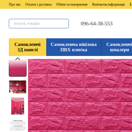
Перейти до основного контенту
Про нас
Оплата і доставка
Обмін та повернення
Контактна інформація
Б
096-64-38-553
Самоклеючі
Самоклеюча вінілова
Самоклеюч
3Д панелі
ПВХ плитка
шпалери