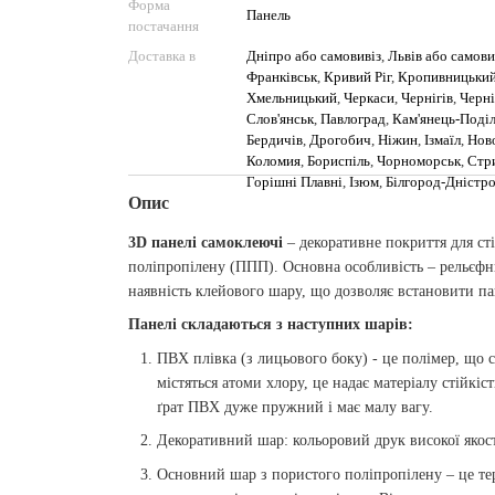
Форма
Панель
постачання
Доставка в
Дніпро або самовивіз
,
Львів або самови
Франківськ
,
Кривий Ріг
,
Кропивницьки
Хмельницький
,
Черкаси
,
Чернігів
,
Черні
Слов'янськ
,
Павлоград
,
Кам'янець-Поді
Бердичів
,
Дрогобич
,
Ніжин
,
Ізмаїл
,
Нов
Коломия
,
Бориспіль
,
Чорноморськ
,
Стр
Горішні Плавні
,
Ізюм
,
Білгород-Дністр
Опис
3D панелі самоклеючі
– декоративне покриття для сті
поліпропілену (ППП). Основна особливість – рельєфни
наявність клейового шару, що дозволяє встановити пан
Панелі складаються з наступних шарів:
ПВХ плівка (з лицьового боку) - це полімер, що с
містяться атоми хлору, це надає матеріалу стійкіс
ґрат ПВХ дуже пружний і має малу вагу.
Декоративний шар: кольоровий друк високої якості
Основний шар з пористого поліпропілену – це те