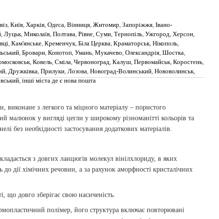
віз
,
Київ
,
Харків
,
Одеса
,
Вінниця
,
Житомир
,
Запоріжжя
,
Івано-
й
,
Луцьк
,
Миколаїв
,
Полтава
,
Рівне
,
Суми
,
Тернопіль
,
Ужгород
,
Херсон
,
вці
,
Кам'янське
,
Кременчук
,
Біла Церква
,
Краматорськ
,
Нікополь
,
льський
,
Бровари
,
Конотоп
,
Умань
,
Мукачево
,
Олександрія
,
Шостка
,
омосковськ
,
Ковель
,
Сміла
,
Червоноград
,
Калуш
,
Первомайськ
,
Коростень
,
ий
,
Дружківка
,
Прилуки
,
Лозова
,
Новоград-Волинський
,
Нововолинськ
,
овський
,
інші міста де є нова пошта
н, виконане з легкого та міцного матеріалу – пористого
й малюнок у вигляді цегли у широкому різноманітті кольорів та
елі без необхідності застосування додаткових матеріалів.
кладається з довгих ланцюгів молекул вінілхлориду, в яких
ть до дії хімічних речовин, а за рахунок аморфності кристалічних
, що довго зберігає свою насиченість.
рмопластичний полімер, його структура включає повторювані