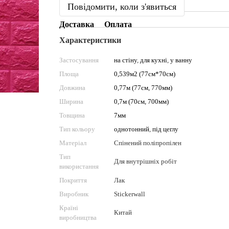
Повідомити, коли з'явиться
Доставка
Оплата
Характеристики
Застосування
на стіну
,
для кухні
,
у ванну
Площа
0,539м2 (77см*70см)
Довжина
0,77м (77см, 770мм)
Ширина
0,7м (70см, 700мм)
Товщина
7мм
Тип кольору
однотонний
,
під цеглу
Матеріал
Спінений поліпропілен
Тип
Для внутрішніх робіт
використання
Покриття
Лак
Виробник
Stickerwall
Країні
Китай
виробництва