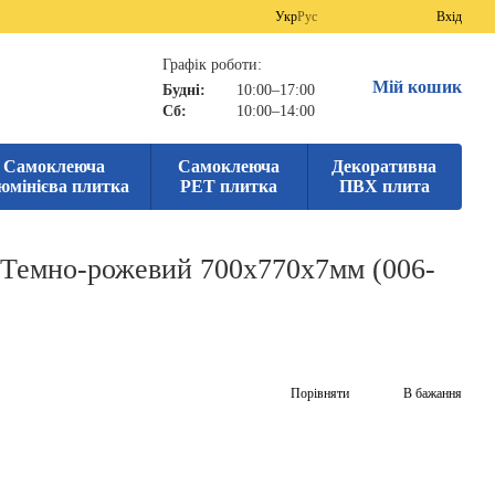
Укр
Рус
Вхід
Графік роботи:
Мій кошик
Будні:
10:00–17:00
Сб:
10:00–14:00
Самоклеюча
Самоклеюча
Декоративна
юмінієва плитка
PET плитка
ПВХ плита
 Темно-рожевий 700х770х7мм (006-
Порівняти
В бажання