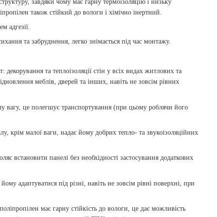
структуру, завдяки чому має гарну термоізоляцію і низьку
ліпропілен також стійкий до вологи і хімічно інертний.
м адгезії.
ихання та забруднення, легко знімається під час монтажу.
: декорування та теплоізоляції стін у всіх видах житлових та
дновлення меблів, дверей та інших, навіть не зовсім рівних
алу вагу, це полегшує транспортування (при цьому роблячи його
алу, крім малої ваги, надає йому добрих тепло- та звукоізоляційних
оляє встановити панелі без необхідності застосування додаткових
 йому адаптуватися під різні, навіть не зовсім рівні поверхні, при
поліпропілен має гарну стійкість до вологи, це дає можливість