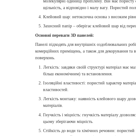
молекулярні одиниці пропілену. Він має пористу 
щільність, а відповідно і малу вагу. Пористий по
Клейовий шар: нетоксична основа з високим рівне
Захисний папір – оберігає клейовий шар від перес
Основні переваги 3D панелей:
Панелі підходять для внутрішніх оздоблювальних робіт
комерційних приміщень, а також для декорування та ві
поверхонь.
Легкість: завдяки своїй структурі матеріал має м
більш економічним) та встановлення.
Ізоляційні властивості: пористий характер матері
властивостей.
Легкість монтажу: наявність клейового шару дозв
матеріалів.
Гнучкість і міцність: гнучкість матеріалу дозволяє
цьому зберігаючи міцність.
Стійкість до води та хімічних речовин: пористий 