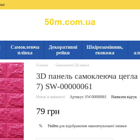
лог
і
Самоклеюча
Декоративні
Шкірозамінник,
плівка
рейки
екокожа
ал
Головна
Самоклеючі 3Д панелі
3D панель самоклеюча цегла
7) SW-00000061
Немає в наявності
Артикул: SW-00000061
Написати відгук
79 грн
Увійти
для відображення накопичувальної знижки
%