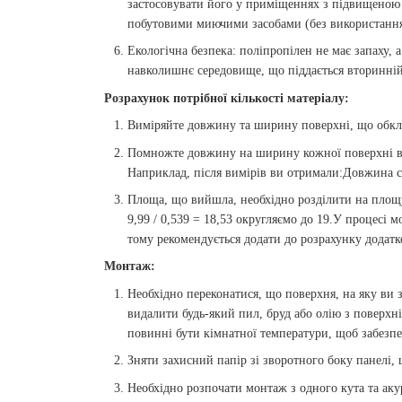
застосовувати його у приміщеннях з підвищеною 
побутовими миючими засобами (без використання
Екологічна безпека: поліпропілен не має запаху, 
навколишнє середовище, що піддається вторинній
Розрахунок потрібної кількості матеріалу:
Виміряйте довжину та ширину поверхні, що обкл
Помножте довжину на ширину кожної поверхні в м
Наприклад, після вимірів ви отримали:Довжина сті
Площа, що вийшла, необхідно розділити на площу 
9,99 / 0,539 = 18,53 округляємо до 19.У процесі 
тому рекомендується додати до розрахунку додатко
Монтаж:
Необхідно переконатися, що поверхня, на яку ви з
видалити будь-який пил, бруд або олію з поверхн
повинні бути кімнатної температури, щоб забезпе
Зняти захисний папір зі зворотного боку панелі,
Необхідно розпочати монтаж з одного кута та аку