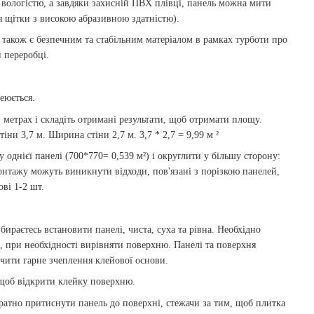
вологістю, а завдяки захисній ПВХ плівці, панель можна мити
 щітки з високою абразивною здатністю).
а також є безпечним та стабільним матеріалом в рамках турботи про
 переробці.
еюється.
етрах і складіть отримані результати, щоб отримати площу.
ни 3,7 м. Ширина стіни 2,7 м. 3,7 * 2,7 = 9,99 м ²
однієї панелі (700*770= 0,539 м²) і округлити у більшу сторону:
монтажу можуть виникнути відходи, пов'язані з порізкою панелей,
ві 1-2 шт.
бираєтесь встановити панелі, чиста, суха та рівна. Необхідно
і, при необхідності вирівняти поверхню. Панелі та поверхня
чити гарне зчеплення клейової основи.
 щоб відкрити клейку поверхню.
ратно притиснути панель до поверхні, стежачи за тим, щоб плитка